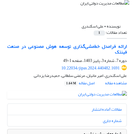
نویسنده =
علی اسکندری
تعداد مقالات:
1
ارائه فرامدل خط‌مشی‌گذاری توسعه هوش مصنوعی در صنعت
فینتک
دوره 7، شماره 3، پاییز 1403، صفحه
1-49
10.22034/jipas.2024.440482.1691
علی اسکندری، امیر مانیان، مرتضی سلطانی، حمیدرضا یزدانی
مشاهده مقاله
اصل مقاله
1.64 M
مقالات آماده انتشار
شماره جاری
شماره‌های پیشین نشریه