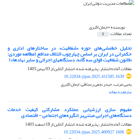
نویسنده =
ایمان اکبری
تعداد مقالات:
2
تحلیل خط‌مشی‌های حوزه «شفافیت» در ساختارهای اداری و
حکمرانی در ایران بر اساس چهارچوب ائتلاف مدافع (مطالعه موردی:
«قانون شفافیت قوای سه گانه، دستگاههای اجرائی و سایر نهادها»)
مقالات آماده انتشار، پذیرفته شده، انتشار آنلاین از
03 بهمن 1403
10.22034/jipas.2025.411585.1639
یحیی مرتب، حیدر نجفی رستاقی، ایمان اکبری
مشاهده مقاله
مفهوم سازی ارزشیابی عملکرد مشارکتی کیفیت خدمات
دستگاه‌های اجرایی مبتنی‌بر انگیزه‌های اجتماعی - اقتصادی
مقالات آماده انتشار، پذیرفته شده، انتشار آنلاین از
18 اسفند 1403
10.22034/jipas.2025.400927.1606