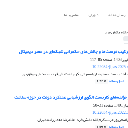
ارسال مقاله
داوران
تماس با ما
 الله دانش فرد
اترکیب فرصت‌ها و چالش‌های حکمرانی شبکه‌ای در عصر دیجیتال
85-117
10.22034/jipas.2025
آبادی، صدیقه طوطیان اصفهانی، کرم اله دانش فرد، محمدعلی موفق پور
اصل مقاله
1.22 M
و مؤلفه‌های کاربست الگوی ارزشیابی عملکرد دولت در حوزه سلامت
31-58
10.22034/jipas.2022
‌اصغر پورعزت، کرم الله دانش فرد، غلامرضا معمارزاده طهران
اصل مقاله
1.09 M