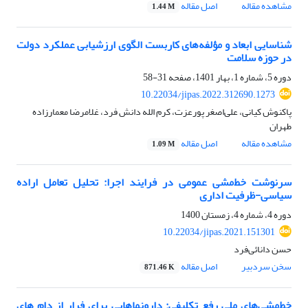
مشاهده مقاله
اصل مقاله
1.44 M
شناسایی ابعاد و مؤلفه‌های کاربست الگوی ارزشیابی عملکرد دولت
در حوزه سلامت
دوره 5، شماره 1، بهار 1401، صفحه
31-58
10.22034/jipas.2022.312690.1273
پاکنوش کیانی، علی‌اصغر پورعزت، کرم الله دانش فرد، غلامرضا معمارزاده
طهران
مشاهده مقاله
اصل مقاله
1.09 M
سرنوشت خط‌مشی عمومی در فرایند اجرا: تحلیل تعامل اراده
سیاسی-ظرفیت اداری
دوره 4، شماره 4، زمستان 1400
10.22034/jipas.2021.151301
حسن دانائی‌فرد
سخن سردبیر
اصل مقاله
871.46 K
خط‌مشی‌های ملی رفع تکلیفی: دارونماهایی برای فرار از دام های