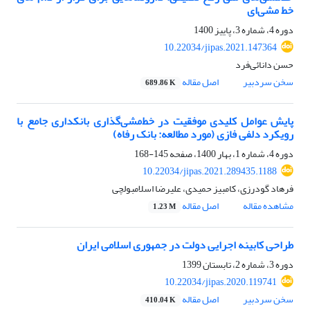
خط مشی‌ای
دوره 4، شماره 3، پاییز 1400
10.22034/jipas.2021.147364
حسن دانائی‌فرد
سخن سردبیر
اصل مقاله
689.86 K
پایش عوامل کلیدی موفقیت در خط‌مشی‌گذاری بانکداری جامع با
رویکرد دلفی فازی (مورد مطالعه: بانک رفاه)
دوره 4، شماره 1، بهار 1400، صفحه
145-168
10.22034/jipas.2021.289435.1188
فرهاد گودرزی، کامبیز حمیدی، علیرضا اسلامبولچی
مشاهده مقاله
اصل مقاله
1.23 M
طراحی کابینه اجرایی دولت در جمهوری اسلامی ایران
دوره 3، شماره 2، تابستان 1399
10.22034/jipas.2020.119741
سخن سردبیر
اصل مقاله
410.04 K