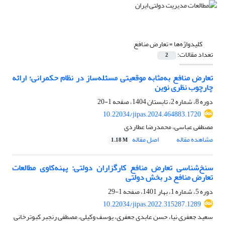
کلیدواژه‌ها =
تعارض منافع
تعداد مقالات:
2
تعارض منافع به‌مثابه موقعیتی مسئله‌ساز در نظام حکمرانی؛ ارائه
چارچوب نظری نوین
دوره 8، شماره 2، تابستان 1404، صفحه
1-20
10.22034/jipas.2024.464883.1720
مصطفی عباسی، محمدرضا عطاردی
مشاهده مقاله
اصل مقاله
1.18 M
سنخ‌شناسی تعارض منافع کارگزاران دولتی: پهنه‌کاوی مطالعات
تعارض منافع در بخش دولتی
دوره 5، شماره 1، بهار 1401، صفحه
1-29
10.22034/jipas.2022.315287.1289
سعید جعفری نیا، حسن عابدی جعفری، یوسف وکیلی، مصطفی رنجبر کبوترخانی