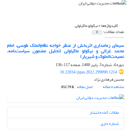
کلیدواژه‌ها =
نیکولو ماکیاولی
تعداد مقالات:
1
سیمای زمامداری اثربخش از منظر خواجه نظام‌الملک طوسی، امام
محمد غزالی و نیکولو ماکیاولی (تحلیل مضمون سیاست‌نامه،
نصیحت‌الملوک و شهریار)
دوره 4، شماره 3، پاییز 1400، صفحه
117-136
10.22034/jipas.2022.299090.1214
محسن فرهادی نژاد
مشاهده مقاله
اصل مقاله
852.79 K
مقالات آماده انتشار
شماره جاری