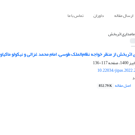
ارسال مقاله
داوران
تماس با ما
مامداری اثربخش
اثربخش از منظر خواجه نظام‌الملک طوسی، امام محمد غزالی و نیکولو ماکیا
117-136
10.22034/jipas.2022
د
اصل مقاله
852.79 K