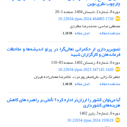
چارچوب نظری نوین
دوره 8، شماره 2، تابستان 1404، صفحه
1-20
10.22034/jipas.2024.464883.1720
مصطفی عباسی، محمدرضا عطاردی
مشاهده مقاله
اصل مقاله
1.18 M
تصویرپردازی از حکمرانی تعالی‌گرا در پرتو اندیشه‌ها و ملاحظات
فرماندهان و کارگزاران شهید
دوره 6، شماره 4، زمستان 1402، صفحه
83-110
10.22034/jipas.2023.347145.1420
جعفر لک زائی، علی‌اصغر پورعزت، غلامرضا معمارزاده طهران
مشاهده مقاله
اصل مقاله
1.46 M
آیا می‌توان کشور را ارزان‌تر اداره کرد؟ تأملی بر راهبردهای کاهش
هزینه‌های کشورداری
دوره 6، شماره 3، پاییز 1402
10.22034/jipas.2024.193619