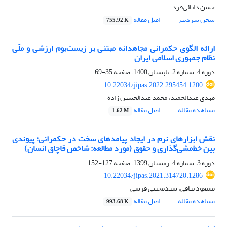
حسن دانائی‌فرد
سخن سردبیر
اصل مقاله
755.92 K
ارائه الگوی حکمرانی مجاهدانه مبتنی بر زیست‌بوم ارزشی و ملّی
نظام جمهوری اسلامی ایران
دوره 4، شماره 2، تابستان 1400، صفحه
35-69
10.22034/jipas.2022.295454.1200
مهدی عبدالحمید، محمد عبدالحسین زاده
مشاهده مقاله
اصل مقاله
1.62 M
نقش ابزارهای نرم در ایجاد پیامدهای سخت در حکمرانی: پیوندی
بین خط‌مشی‌گذاری و حقوق (مورد مطالعه: شاخص قاچاق انسان)
دوره 3، شماره 4، زمستان 1399، صفحه
127-152
10.22034/jipas.2021.314720.1286
مسعود بنافی، سیدمجتبی قرشی
مشاهده مقاله
اصل مقاله
993.68 K