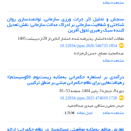
مشاهده مقاله
سنجش و تحلیل اثر جرات ورزی سازمانی، توانمندسازی روان
شناختی و شفافیت سازمانی بر ادراک عدالت سازمانی: نقش تعدیل
کننده سبک رهبری تحول آفرین
مقالات آماده انتشار، پذیرفته شده، انتشار آنلاین از
28 اردیبهشت 1405
10.22034/jipas.2026.546733.1854
عبدالمجید مصلح، حسن کرم زاده
مشاهده مقاله
درآمدی بر استعاره حکمرانی به‌مثابه زیست‌بوم (اکوسیستم)؛
رهیافت‌هایی برای نظام حکمرانی مبتنی بر منطق ترکیبی
دوره 8، شماره 3، پاییز 1404، صفحه
53-81
10.22034/jipas.2025.474019.1728
حیدر نجفی رستاقی، مهدی عبدالحمید
مشاهده مقاله
اصل مقاله
1.75 M
تعارض منافع به‌مثابه موقعیتی مسئله‌ساز در نظام حکمرانی؛ ارائه