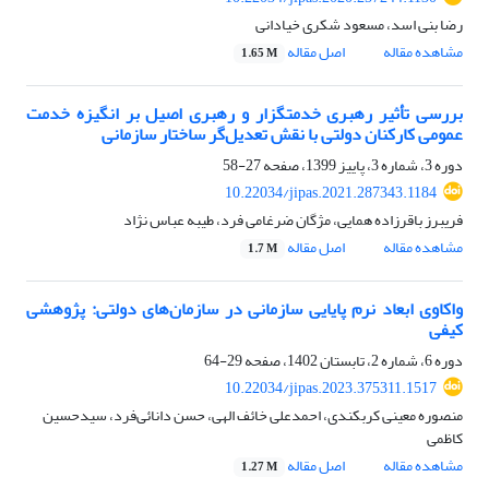
رضا بنی اسد، مسعود شکری خیادانی
مشاهده مقاله
اصل مقاله
1.65 M
بررسی تأثیر رهبری خدمتگزار و رهبری اصیل بر انگیزه خدمت
عمومی کارکنان دولتی با نقش تعدیل‌گر ساختار سازمانی
دوره 3، شماره 3، پاییز 1399، صفحه
27-58
10.22034/jipas.2021.287343.1184
فریبرز باقرزاده همایی، مژگان ضرغامی فرد، طیبه عباس نژاد
مشاهده مقاله
اصل مقاله
1.7 M
واکاوی ابعاد نرم پایایی سازمانی در سازمان‌های دولتی: پژوهشی
کیفی
دوره 6، شماره 2، تابستان 1402، صفحه
29-64
10.22034/jipas.2023.375311.1517
منصوره معینی کربکندی، احمدعلی خائف الهی، حسن دانائی‌فرد، سیدحسین
کاظمی
مشاهده مقاله
اصل مقاله
1.27 M