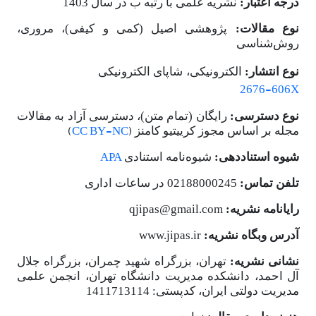
درجه اعتبار:
نشریه علمی با رتبه ب در سال 1403
نوع مقالات:
پژوهشی اصیل (کمی و کیفی)، مروری،
روش‌شناسی
X
نوع انتشار:
الکترونیکی، شاپای الکترونیکی
2676-606X
نوع دسترسی:
رایگان (تمام متن)، دسترسی آزاد به مقالات
(
CC BY-NC
)
مجله بر اساس مجوز کرییتیو کامنز
APA
شیوه استناددهی:
شیوه
نامه استنادی
تلفن تماس:
02188000245 در ساعات اداری
رایانامه نشریه:
qjipas@gmail.com
آدرس وبگاه نشریه:
www.jipas.ir
نشانی نشریه:
تهران، بزرگراه شهید چمران، بزرگراه جلال
آل احمد، دانشکده مدیریت دانشگاه تهران، انجمن علمی
مدیریت دولتی ایران، کدپستی: 1411713114