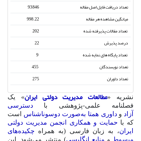
تعداد دریافت فایل اصل مقاله
93,846
میانگین مشاهده هر مقاله
998.22
تعداد مقالات پذیرفته شده
202
درصد پذیرش
22
تعداد پایگاه های نمایه شده
9
تعداد نویسندگان
455
تعداد داوران
275
مطالعات مدیریت دولتی ایران
نشریه «
» یک
فصلنامه علمی
-
پژوهشی با
دسترسی
آزاد
و
داوری همتا
به‌صورت دوسوناشناس
است
که با
حمایت و همکاری انجمن مدیریت دولتی
ایران
، به زبان فارسی (به همراه
چکیده‌های
مبسوط
و
منابع انگلیسی
)
منتشر می‌شود. این