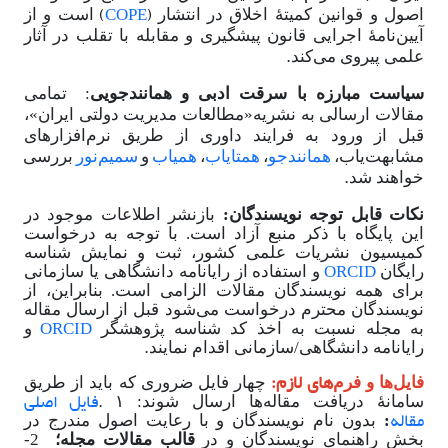
(
COPE
)
اصول و قوانین کمیتۀ اخلاق در انتشار
است و از
آیین
نامۀ اجرایی قانون پیشگیری و مقابله با تقلب در آثار
.
علمی پیروی می
کند
سیاست مبارزه با سرقت ادبی و همانندجویی
:
تمامی
مقالات ارسالی به نشریه«مطالعات مدیریت دولتی ایران»،
قبل از ورود به فرایند داوری از طریق نرم
افزارهای
مشابهت
یاب،
همانندجو
،
همتایاب
،
همیاب
و
سمیم
نور
بررسی
.
خواهند شد
نکات قابل توجه نویسندگان:
بازنشر اطلاعات موجود در
این پایگاه با ذکر منبع آزاد است. با توجه به درخواست
کمیسیون نشریات علمی کشور، ثبت و نمایش شناسه
ORCID
رایگان
و استفاده از رایانامه دانشگاهی یا سازمانی
برای همه نویسندگان مقالات الزامی است. بنابراین، از
نویسندگان محترم درخواست می
شود قبل از ارسال مقاله
ORCID
به مجله نسبت به اخذ کد شناسه پژوهشگر
و
.
رایانامه دانشگاهی/سازمانی اقدام نمایند
های لازم:
فایل
ها و فرم
چهار فایل ضروری که باید از طریق
.
فایل اصلی
سامانۀ دریافت مقاله
ها ارسال شوند:
۱
مقاله
:
بدون نام نویسندگان و با رعایت اصول مندرج در
بخش راهنمای نویسندگان و در
قالب مقالات مجله؛
2-