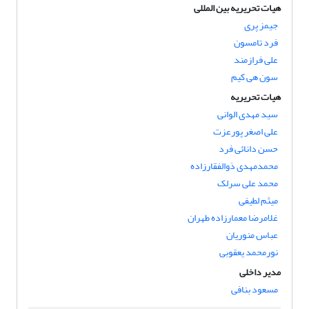
هیات تحریریه بین المللی
جیمز پری
فرد تامسون
علی فرازمند
سون هی کیم
هیات تحریریه
سید مهدی الوانی
علی اصغر پورعزت
حسن دانائی فرد
محمدمهدی ذوالفقارزاده
محمد علی سرلک
میثم لطیفی
غلامرضا معمارزاده طهران
عباس منوریان
نورمحمد یعقوبی
مدیر داخلی
مسعود بنافی