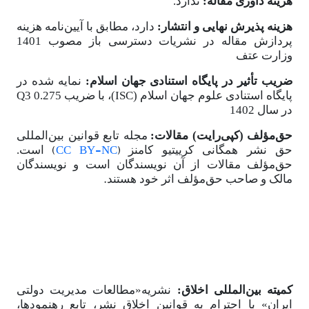
هزینه داوری مقاله:
ندارد.
هزینه پذیرش نهایی و انتشار:
دارد،
مطابق با آیین‌نامه هزینه
پردازش مقاله در نشریات دسترسی باز مصوب 1401
وزارت عتف
ضریب تأثیر در پایگاه استنادی جهان اسلام:
نمایه شده در
پایگاه استنادی علوم جهان اسلام (ISC)، با ضریب 0.275 Q3
در سال 1402
حق
مؤلف (کپی
رایت) مقالات:
مجله تابع قوانین بین
المللی
(
CC BY-NC
)
حق نشر همگانی کرییتیو کامنز
است.
حق
مؤلف مقالات از آن نویسندگان است و نویسندگان
.
مالک و صاحب حق
مؤلف اثر خود هستند
کمیته بین
المللی اخلاق:
نشریه«مطالعات مدیریت دولتی
ایران»
با احترام به قوانین اخلاق نشر، تابع رهنمودها،