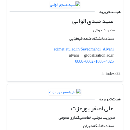
هیات تحریریه
سید مهدی الوانی
مدیریت دولتی
استاد دانشگاه علامه طباطبایی
scimet.atu.ac.ir/Seyedmahdi_Alvani
globalization.ac.ir
alvani
0000-0002-1885-4325
h-index:
22
هیات تحریریه
علی اصغر پورعزت
مدیریت دولتی، خط‌مشی‌گذاری عمومی
استاد دانشگاه تهران