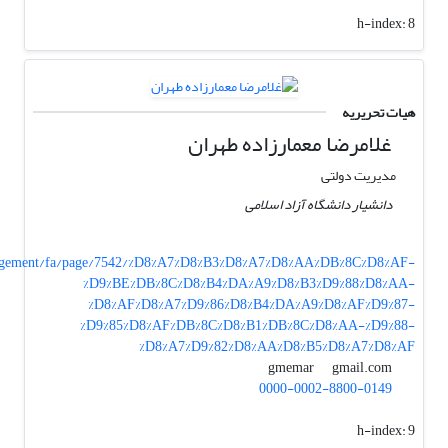
h-index:
8
هیات تحریریه
غلامرضا معمارزاده طهران
مدیریت دولتی
دانشیار دانشگاه آزاد اسلامی
anagement/fa/page/7542/%D8%A7%D8%B3%D8%A7%D8%AA%DB%8C%D8%AF-
%D9%BE%DB%8C%D8%B4%DA%A9%D8%B3%D9%88%D8%AA-
%D8%AF%D8%A7%D9%86%D8%B4%DA%A9%D8%AF%D9%87-
%D9%85%D8%AF%DB%8C%D8%B1%DB%8C%D8%AA-%D9%88-
%D8%A7%D9%82%D8%AA%D8%B5%D8%A7%D8%AF
gmail.com
gmemar
0000-0002-8800-0149
h-index:
9