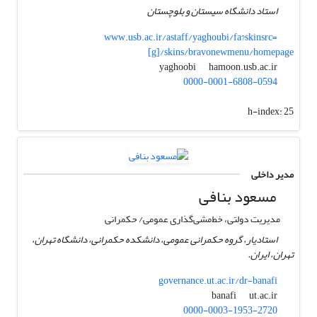
استاد دانشگاه سیستان و بلوچستان
www.usb.ac.ir/astaff/yaghoubi/fa?skinsrc=
[g]/skins/bravonewmenu/homepage
hamoon.usb.ac.ir
yaghoobi
0000-0001-6808-0594
h-index:
25
مدیر داخلی
مسعود بنافی
مدیریت دولتی، خط‌مشی‌گذاری عمومی/ حکمرانی
استادیار، گروه حکمرانی عمومی، دانشکده حکمرانی، دانشگاه تهران،
تهران، ایران.
governance.ut.ac.ir/dr-banafi
ut.ac.ir
banafi
0000-0003-1953-2720