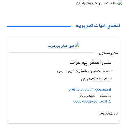
اعضای هیات تحریریه
مدیر مسئول
علی اصغر پورعزت
مدیریت دولتی، خط‌مشی‌گذاری عمومی
استاد دانشگاه تهران
profile.ut.ac.ir/~pourezzat
ut.ac.ir
pourezzat
0000-0002-1875-3479
h-index:
18