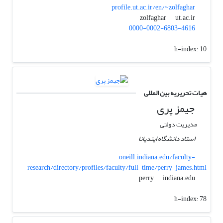
profile.ut.ac.ir/en/~zolfaghar
ut.ac.ir
zolfaghar
0000-0002-6803-4616
h-index:
10
هیات تحریریه بین المللی
جیمز پری
مدیریت دولتی
استاد دانشگاه ایندیانا
oneill.indiana.edu/faculty-
research/directory/profiles/faculty/full-time/perry-james.html
indiana.edu
perry
h-index:
78