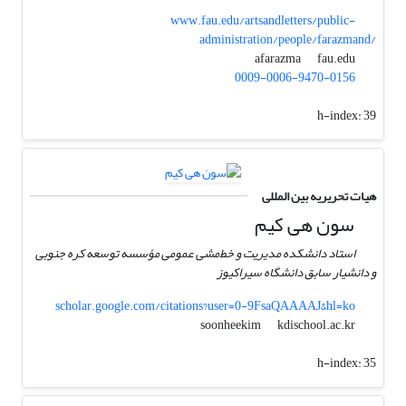
www.fau.edu/artsandletters/public-
administration/people/farazmand/
fau.edu
afarazma
0009-0006-9470-0156
h-index:
39
هیات تحریریه بین المللی
سون هی کیم
استاد دانشکده مدیریت و خط‌مشی عمومی مؤسسه توسعه کره جنوبی
و دانشیار سابق دانشگاه سیراکیوز
scholar.google.com/citations?user=0-9FsaQAAAAJ&hl=ko
kdischool.ac.kr
soonheekim
h-index:
35