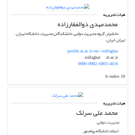
هیات تحریریه
محمدمهدی ذوالفقارزاده
دانشیار، گروه مدیریت دولتی، دانشکدگان مدیریت، دانشگاه تهران،
تهران، ایران.
profile.ut.ac.ir/en/~zolfaghar
ut.ac.ir
zolfaghar
0000-0002-6803-4616
h-index:
10
هیات تحریریه
محمد علی سرلک
مدیریت دولتی
استاد دانشگاه پیام نور