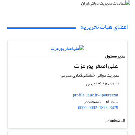
اعضای هیات تحریریه
مدیر مسئول
علی اصغر پورعزت
مدیریت دولتی، خط‌مشی‌گذاری عمومی
استاد دانشگاه تهران
profile.ut.ac.ir/~pourezzat
ut.ac.ir
pourezzat
0000-0002-1875-3479
h-index:
18