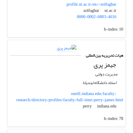
profile.ut.ac.ir/en/~zolfaghar
ut.ac.ir
zolfaghar
0000-0002-6803-4616
h-index:
10
هیات تحریریه بین المللی
جیمز پری
مدیریت دولتی
استاد دانشگاه ایندیانا
oneill.indiana.edu/faculty-
research/directory/profiles/faculty/full-time/perry-james.html
indiana.edu
perry
h-index:
78