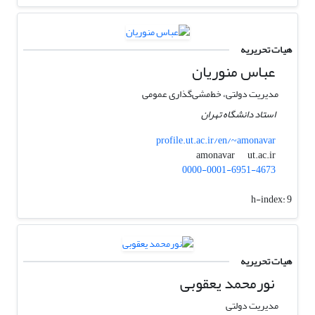
هیات تحریریه
عباس منوریان
مدیریت دولتی، خط‌مشی‌گذاری عمومی
استاد دانشگاه تهران
profile.ut.ac.ir/en/~amonavar
ut.ac.ir
amonavar
0000-0001-6951-4673
h-index:
9
هیات تحریریه
نورمحمد یعقوبی
مدیریت دولتی