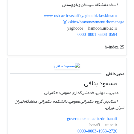
استاد دانشگاه سیستان و بلوچستان
www.usb.ac.ir/astaff/yaghoubi/fa?skinsrc=
[g]/skins/bravonewmenu/homepage
hamoon.usb.ac.ir
yaghoobi
0000-0001-6808-0594
h-index:
25
مدیر داخلی
مسعود بنافی
مدیریت دولتی، خط‌مشی‌گذاری عمومی/ حکمرانی
استادیار، گروه حکمرانی عمومی، دانشکده حکمرانی، دانشگاه تهران،
تهران، ایران.
governance.ut.ac.ir/dr-banafi
ut.ac.ir
banafi
0000-0003-1953-2720