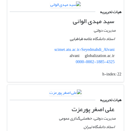
هیات تحریریه
سید مهدی الوانی
مدیریت دولتی
استاد دانشگاه علامه طباطبایی
scimet.atu.ac.ir/Seyedmahdi_Alvani
globalization.ac.ir
alvani
0000-0002-1885-4325
h-index:
22
هیات تحریریه
علی اصغر پورعزت
مدیریت دولتی، خط‌مشی‌گذاری عمومی
استاد دانشگاه تهران