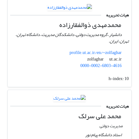
هیات تحریریه
محمدمهدی ذوالفقارزاده
دانشیار، گروه مدیریت دولتی، دانشکدگان مدیریت، دانشگاه تهران،
تهران، ایران.
profile.ut.ac.ir/en/~zolfaghar
ut.ac.ir
zolfaghar
0000-0002-6803-4616
h-index:
10
هیات تحریریه
محمد علی سرلک
مدیریت دولتی
استاد دانشگاه پیام نور