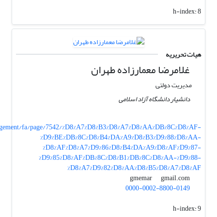
h-index:
8
هیات تحریریه
غلامرضا معمارزاده طهران
مدیریت دولتی
دانشیار دانشگاه آزاد اسلامی
anagement/fa/page/7542/%D8%A7%D8%B3%D8%A7%D8%AA%DB%8C%D8%AF-
%D9%BE%DB%8C%D8%B4%DA%A9%D8%B3%D9%88%D8%AA-
%D8%AF%D8%A7%D9%86%D8%B4%DA%A9%D8%AF%D9%87-
%D9%85%D8%AF%DB%8C%D8%B1%DB%8C%D8%AA-%D9%88-
%D8%A7%D9%82%D8%AA%D8%B5%D8%A7%D8%AF
gmail.com
gmemar
0000-0002-8800-0149
h-index:
9