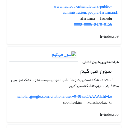
www.fau.edu/artsandletters/public-
administration/people/farazmand/
fau.edu
afarazma
0009-0006-9470-0156
h-index:
39
هیات تحریریه بین المللی
سون هی کیم
استاد دانشکده مدیریت و خط‌مشی عمومی مؤسسه توسعه کره جنوبی
و دانشیار سابق دانشگاه سیراکیوز
scholar.google.com/citations?user=0-9FsaQAAAAJ&hl=ko
kdischool.ac.kr
soonheekim
h-index:
35