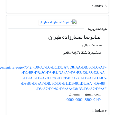
h-index:
8
هیات تحریریه
غلامرضا معمارزاده طهران
مدیریت دولتی
دانشیار دانشگاه آزاد اسلامی
anagement/fa/page/7542/%D8%A7%D8%B3%D8%A7%D8%AA%DB%8C%D8%AF-
%D9%BE%DB%8C%D8%B4%DA%A9%D8%B3%D9%88%D8%AA-
%D8%AF%D8%A7%D9%86%D8%B4%DA%A9%D8%AF%D9%87-
%D9%85%D8%AF%DB%8C%D8%B1%DB%8C%D8%AA-%D9%88-
%D8%A7%D9%82%D8%AA%D8%B5%D8%A7%D8%AF
gmail.com
gmemar
0000-0002-8800-0149
h-index:
9