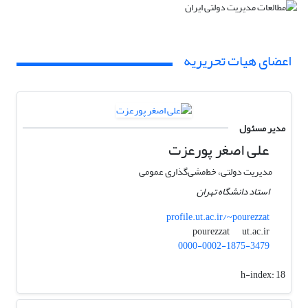
اعضای هیات تحریریه
مدیر مسئول
علی اصغر پورعزت
مدیریت دولتی، خط‌مشی‌گذاری عمومی
استاد دانشگاه تهران
profile.ut.ac.ir/~pourezzat
ut.ac.ir
pourezzat
0000-0002-1875-3479
h-index:
18