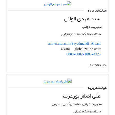
هیات تحریریه
سید مهدی الوانی
مدیریت دولتی
استاد دانشگاه علامه طباطبایی
scimet.atu.ac.ir/Seyedmahdi_Alvani
globalization.ac.ir
alvani
0000-0002-1885-4325
h-index:
22
هیات تحریریه
علی اصغر پورعزت
مدیریت دولتی، خط‌مشی‌گذاری عمومی
استاد دانشگاه تهران