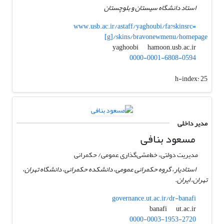
استاد دانشگاه سیستان و بلوچستان
www.usb.ac.ir/astaff/yaghoubi/fa?skinsrc=
[g]/skins/bravonewmenu/homepage
hamoon.usb.ac.ir
yaghoobi
0000-0001-6808-0594
h-index:
25
مدیر داخلی
مسعود بنافی
مدیریت دولتی، خط‌مشی‌گذاری عمومی/ حکمرانی
استادیار، گروه حکمرانی عمومی، دانشکده حکمرانی، دانشگاه تهران،
تهران، ایران.
governance.ut.ac.ir/dr-banafi
ut.ac.ir
banafi
0000-0003-1953-2720