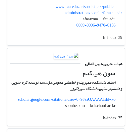
www.fau.edu/artsandletters/public-
administration/people/farazmand/
fau.edu
afarazma
0009-0006-9470-0156
h-index:
39
هیات تحریریه بین المللی
سون هی کیم
استاد دانشکده مدیریت و خط‌مشی عمومی مؤسسه توسعه کره جنوبی
و دانشیار سابق دانشگاه سیراکیوز
scholar.google.com/citations?user=0-9FsaQAAAAJ&hl=ko
kdischool.ac.kr
soonheekim
h-index:
35