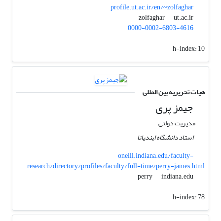
profile.ut.ac.ir/en/~zolfaghar
ut.ac.ir
zolfaghar
0000-0002-6803-4616
h-index:
10
هیات تحریریه بین المللی
جیمز پری
مدیریت دولتی
استاد دانشگاه ایندیانا
oneill.indiana.edu/faculty-
research/directory/profiles/faculty/full-time/perry-james.html
indiana.edu
perry
h-index:
78