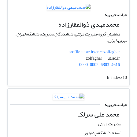
هیات تحریریه
محمدمهدی ذوالفقارزاده
دانشیار، گروه مدیریت دولتی، دانشکدگان مدیریت، دانشگاه تهران،
تهران، ایران.
profile.ut.ac.ir/en/~zolfaghar
ut.ac.ir
zolfaghar
0000-0002-6803-4616
h-index:
10
هیات تحریریه
محمد علی سرلک
مدیریت دولتی
استاد دانشگاه پیام نور