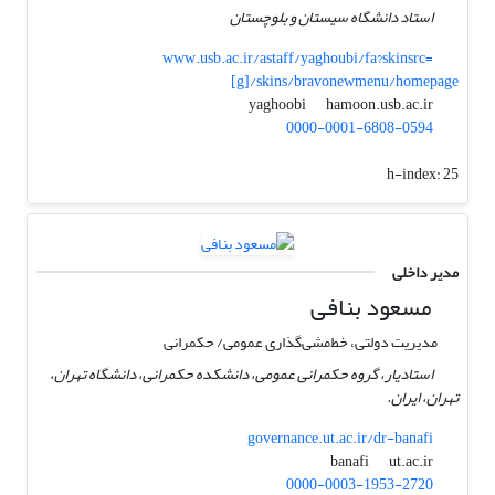
استاد دانشگاه سیستان و بلوچستان
www.usb.ac.ir/astaff/yaghoubi/fa?skinsrc=
[g]/skins/bravonewmenu/homepage
hamoon.usb.ac.ir
yaghoobi
0000-0001-6808-0594
h-index:
25
مدیر داخلی
مسعود بنافی
مدیریت دولتی، خط‌مشی‌گذاری عمومی/ حکمرانی
استادیار، گروه حکمرانی عمومی، دانشکده حکمرانی، دانشگاه تهران،
تهران، ایران.
governance.ut.ac.ir/dr-banafi
ut.ac.ir
banafi
0000-0003-1953-2720