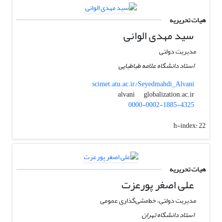
هیات تحریریه
سید مهدی الوانی
مدیریت دولتی
استاد دانشگاه علامه طباطبایی
scimet.atu.ac.ir/Seyedmahdi_Alvani
globalization.ac.ir
alvani
0000-0002-1885-4325
h-index:
22
هیات تحریریه
علی اصغر پورعزت
مدیریت دولتی، خط‌مشی‌گذاری عمومی
استاد دانشگاه تهران