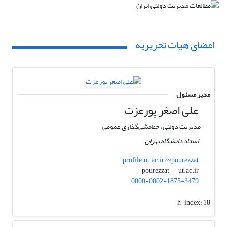
اعضای هیات تحریریه
مدیر مسئول
علی اصغر پورعزت
مدیریت دولتی، خط‌مشی‌گذاری عمومی
استاد دانشگاه تهران
profile.ut.ac.ir/~pourezzat
ut.ac.ir
pourezzat
0000-0002-1875-3479
h-index:
18