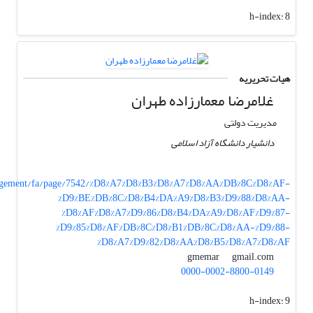
h-index:
8
هیات تحریریه
غلامرضا معمارزاده طهران
مدیریت دولتی
دانشیار دانشگاه آزاد اسلامی
anagement/fa/page/7542/%D8%A7%D8%B3%D8%A7%D8%AA%DB%8C%D8%AF-
%D9%BE%DB%8C%D8%B4%DA%A9%D8%B3%D9%88%D8%AA-
%D8%AF%D8%A7%D9%86%D8%B4%DA%A9%D8%AF%D9%87-
%D9%85%D8%AF%DB%8C%D8%B1%DB%8C%D8%AA-%D9%88-
%D8%A7%D9%82%D8%AA%D8%B5%D8%A7%D8%AF
gmail.com
gmemar
0000-0002-8800-0149
h-index:
9