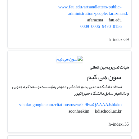
www.fau.edu/artsandletters/public-
administration/people/farazmand/
fau.edu
afarazma
0009-0006-9470-0156
h-index:
39
هیات تحریریه بین المللی
سون هی کیم
استاد دانشکده مدیریت و خط‌مشی عمومی مؤسسه توسعه کره جنوبی
و دانشیار سابق دانشگاه سیراکیوز
scholar.google.com/citations?user=0-9FsaQAAAAJ&hl=ko
kdischool.ac.kr
soonheekim
h-index:
35