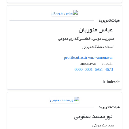
هیات تحریریه
عباس منوریان
مدیریت دولتی، خط‌مشی‌گذاری عمومی
استاد دانشگاه تهران
profile.ut.ac.ir/en/~amonavar
ut.ac.ir
amonavar
0000-0001-6951-4673
h-index:
9
هیات تحریریه
نورمحمد یعقوبی
مدیریت دولتی