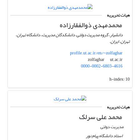
هیات تحریریه
محمدمهدی ذوالفقارزاده
دانشیار، گروه مدیریت دولتی، دانشکدگان مدیریت، دانشگاه تهران،
تهران، ایران.
profile.ut.ac.ir/en/~zolfaghar
ut.ac.ir
zolfaghar
0000-0002-6803-4616
h-index:
10
هیات تحریریه
محمد علی سرلک
مدیریت دولتی
استاد دانشگاه پیام نور