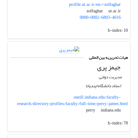
profile.ut.ac.ir/en/~zolfaghar
ut.ac.ir
zolfaghar
0000-0002-6803-4616
h-index:
10
هیات تحریریه بین المللی
جیمز پری
مدیریت دولتی
استاد دانشگاه ایندیانا
oneill.indiana.edu/faculty-
research/directory/profiles/faculty/full-time/perry-james.html
indiana.edu
perry
h-index:
78