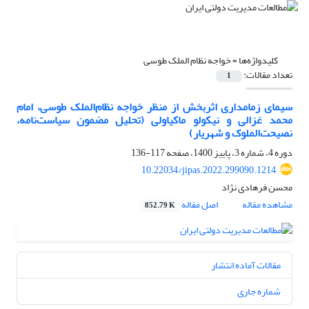
کلیدواژه‌ها =
خواجه نظام الملک طوسی
تعداد مقالات:
1
سیمای زمامداری اثربخش از منظر خواجه نظام‌الملک طوسی، امام
محمد غزالی و نیکولو ماکیاولی (تحلیل مضمون سیاست‌نامه،
نصیحت‌الملوک و شهریار)
دوره 4، شماره 3، پاییز 1400، صفحه
117-136
10.22034/jipas.2022.299090.1214
محسن فرهادی نژاد
مشاهده مقاله
اصل مقاله
852.79 K
مقالات آماده انتشار
شماره جاری