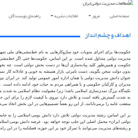
صفحه اصلی
مرور
اطلاعات نشریه
راهنمای نویسندگان
اهداف و چشم انداز
حکومت‌ها برای اجرای منویات خود سازوکارهایی به نام خط‌مشی‌های ملی تمهی
مدیریت دولتی متداول شده است. بر این اساس، حکومت‌ها حتی اگر خط‌مشی‌های 
حکومت و همین‌طور کلید پیاده‌سازی آن‌ها در دست بخش دولتی است. چه بخواهی
بدون دولت سخن بگویند، دست نامرئی بازار همیشه به خوبی و عادلانه کار نمی
عنوان دانش مدیریت دولتی یا همان اداره امور عمومی تولید کند. در ایران نیز 
مدیران و کارکنان حکومتی و با همراهی مردم به حیات خود ادامه داده است. ب
تکیه‌گاه بزرگ تمدن‌سازی اسلامی باشد؛ زیرا مقبولیت نظام اسلامی به شدت م
به شدت گسترش یافته است و تلاش دارد نیروی با کیفیت لازم را برای این ح
منفعت عامه را برمی‌تابانند، از این رو بعضاً تصمیم‌هایی در این بخش اتخاذ 
بر این اساس، رشته مدیریت دولتی تلاش دارد دانش بومی-اسلامی را به جامع
دولتی ایران» محمل اصلی این جلب توجه خواهد بود. عرضه دانش بومی-اسلامی 
و رشته‌های مدیریت می‌توانند با تمرکز خود بر این حوزه، فصلنامه را در این راه 