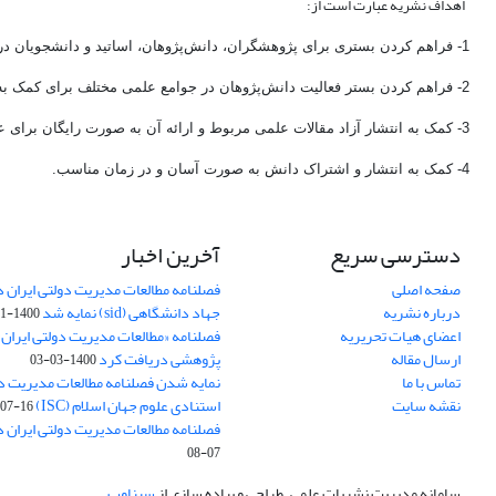
اهداف نشریه عبارت است از:
1- فراهم کردن بستری برای پژوهشگران، دانش‌پژوهان، اساتید و دانشجویان در رشته‌های مختلف برای انتشار آثار خود در عرصه‌های مرتبط.
2- فراهم کردن بستر فعالیت دانش‌پژوهان در جوامع علمی مختلف برای کمک به سایرین برای پرورش و به بلوغ رساندن ایده‌های علمی خود از طریق هدایت جریان مقالات و پژوهش‌ها.
3- کمک به انتشار آزاد مقالات علمی مربوط و ارائه آن به صورت رایگان برای عموم افراد، دانشجویان، اساتید دانشگاه و دانش‌ورزان در سرتاسر کشور به منظور تحقق عدالت آموزشی و دسترسی برابر.
4- کمک به انتشار و اشتراک دانش به صورت آسان و در زمان مناسب.
دسترسی سریع
آخرین اخبار
صفحه اصلی
فصلنامه مطالعات مدیریت دولتی ایران در
درباره نشریه
جهاد دانشگاهی (sid) نمایه شد
1400-11-11
اعضای هیات تحریریه
فصلنامه «مطالعات مدیریت دولتی ایران»
ارسال مقاله
پژوهشی دریافت کرد
1400-03-03
تماس با ما
نمایه شدن فصلنامه مطالعات مدیریت دول
نقشه سایت
استنادی علوم جهان اسلام (ISC)
07-16
فصلنامه مطالعات مدیریت دولتی ایران د
07-08
سامانه مدیریت نشریات علمی.
طراحی و پیاده سازی از
سیناوب