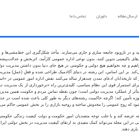
ارسال مقاله
داوران
تماس با ما
د و در تاروپود جامعه ساری و جاری می‌سازند. مأخذ شکل‌گیری این خط‌مشی‌ها 
باکیفیتی تدوین کنند، بدون نوعی اداره عمومی کارآمد، اثربخش و عدالت‌پیشه ر
م و چه نخواهیم هیچ دولتی و حکومتی در هیچ جای دنیا بدون داشتن مدیریت دولتی
‌کند. بر این اساس، این رشته در دنیای آکادمیک طراحی شده و فعلِ (عملِ) مدیر
که تاریخدانان ادعای تمدن چندهزار ساله می‌کنند نقش اداره امور عمومی در «اسناد
رای استمرار قوی این نظام سیاسی، کلیدی‌ترین راه «برخورداری از یک مدیریت د
تأثر از عملکرد مدیریت دولتی است؛ چون نقطه تماس مردم و حکومت همین مدیریت د
وزه تأمین کند؛ اگرچه حاکمیت رشته‌‌های دیگر به طور کلی باعث شده است در 
می‌شود که روح عمومی را مخدوش ساخته و روحیه بازاری را بر بخش عمومی حاکم می‌ک
ه عرضه کند و با جلب توجه متصدیان امور حکومت و دولت کیفیت زندگی حکومتی 
در این مجله می‌تواند کمک مفیدی به ارتقای کیفیت مدیریت در بخش دولتی ایران 
یاری دهند.