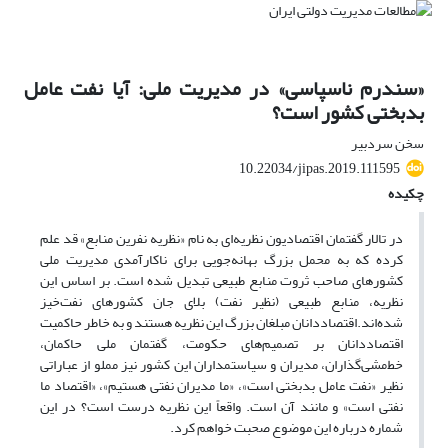
«سندرم ناسپاسی» در مدیریت ملی: آیا نفت عامل
بدبختی کشور است؟
سخن سردبیر
10.22034/jipas.2019.111595
چکیده
در تالار گفتمان اقتصادیون نظریه‌ای به‌ نام «نظریه نفرین منابع‌» قد علم
کرده که به محمل بزرگ بهانه‌جویی برای ناکارآمدی مدیریت ملی
کشورهای صاحب ثروت منابع طبیعی تبدیل شده است. بر اساس این
نظریه، منابع طبیعی (نظیر نفت) بلای جان کشورهای نفت‌خیز
شده‌اند.اقتصاددانان مبلغان بزرگ این نظریه هستند و به خاطر حاکمیت
اقتصاددانان بر تصمیم‌های حکومت، گفتمان ملی حاکمان،
خط‌مشی‌گذاران، مدیران و سیاستمداران این کشور نیز مملو از عباراتی
نظیر «نفت عامل بدبختی است»‌، «ما مدیران نفتی هستیم‌»، «اقتصاد ما
نفتی است» و مانند آن است. واقعاً این نظریه درست است؟ در این
شماره درباره این موضوع صحبت خواهم کرد.