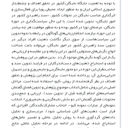
با توجه به اهمیت جایگاه نخبگان کشور در تحقق اهداف و چشم‌انداز
جمهوری اسلامی ایران و به منظور ایجاد محیطی پویا برای فعال‌سازی و
اثرگذاری مناسب نخبگان در تحولات کشور، «سند راهبردی کشور در
امور نخبگان» تدوین شده است. با این حال سیاست‌گذاری در حوزه
نخبگان، عرصه‌ای نوپا در کشور بوده و به منظور موفقیت هر چه بیشتر
در این حوزه، نیازمند انجام ارزیابی‌های گوناگون در رابطه با نحوه تدوین
این سیاست‌هاست. از سوی دیگر نگاشت ذهنیت افراد درگیر در
تدوین سند راهبردی کشور در امور نخبگان، می‌تواند باعث شناخت
انواع نگرش‌های مسئولین کشور در این رابطه و نیز مقایسه و ارزیابی هر
یک از این گونه نگرش‌های موجود گردد. بدین منظور در این پروهش به
کشف و استخراج ذهنیت‌های دست‌اندرکاران در فرایند تدوین سند و
صاحب‌نظران این حوزه در دو محور نخبه‌گزینی و نخبه‌پروری و نیز تسهیل
اجرایی‌سازی آن، پرداخته شده است. برای انجام این پژوهش و تحقق
اهداف در نظر گرفته‌شده، از روش «کیو» استفاده شده است. مراحل
اصلی در این روش شامل انتخاب موضوع پژوهش و تدوین فضای گفتمان
(مصاحبه‌های انجام گرفته قبل از تدوین سند)، ارزیابی و جمع‌بندی
محتویات فضای گفتمان (در دو بخش نخبه‌گزینی و نخبه‌پروری)، انتخاب
نمونه‌ای از عبارات –نمونه کیو-، انتخاب مشارکت‌کنندگان (افرادی که
قرار است ذهنیت‌های آنان شناسایی شود)، مرتب‌سازی و تحلیل
داده‌های گردآوری شده با روش تحلیل عاملی و تفسیر عامل‌های
استخراج شده، می‌باشد. در ادامه در مرحله تحلیل عاملیِ نتایج