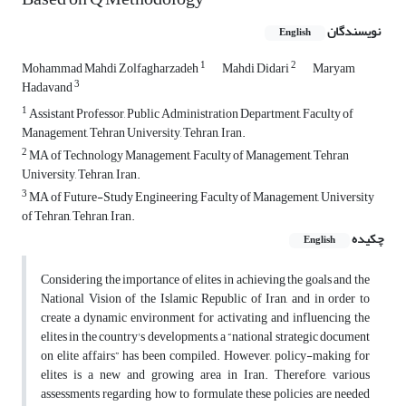
نویسندگان
English
1
2
Mohammad Mahdi Zolfagharzadeh
Mahdi Didari
Maryam
3
Hadavand
1
Assistant Professor, Public Administration Department, Faculty of
Management, Tehran University, Tehran, Iran.
2
MA of Technology Management, Faculty of Management, Tehran
University, Tehran, Iran.
3
MA of Future-Study Engineering, Faculty of Management, University
of Tehran, Tehran, Iran.
چکیده
English
Considering the importance of elites in achieving the goals and the
National Vision of the Islamic Republic of Iran, and in order to
create a dynamic environment for activating and influencing the
elites in the country's developments, a “national strategic document
on elite affairs” has been compiled. However, policy-making for
elites is a new and growing area in Iran. Therefore, various
assessments regarding how to formulate these policies are needed