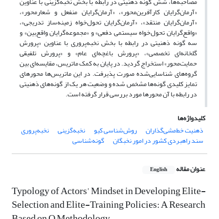
مصاحبه‌ها، شش گونه ذهنیتی در رابطه با بخش نخبه‌گزینی با عناوین
«آرمان‌گرایان کارآفرین‌محور»، «آرمان‌گرایان منفعل و شعارمحور»،
«آرمان‌گرایان منتقد»، «آرمان‌گرایان تحول‌خواه زمینه‌ساز تدریجی»،
«واقع‌گرایان تحول‌خواه سیستمی دفعی» و «مجموعه‌گرایان واقع‌بین» و
سه گونه ذهنیتی در رابطه با بخش نخبه‌پروری با عناوین «پرورش
گلخانه‌ای تخصصی»، «پرورش باغچه‌ای عام» و «پرورش تلفیقی
حمایت‌محور» استخراج گردید. در پایان به کمک ماتریس‌، مقایسه‌ای بین
گروه‌های شناسایی‌شده صورت پذیرفت. در این ماتریس‌ها محورهای
تمایز کلیدی گونه‌ها مشخص شده و وضعیت هر یک از گونه‌های ذهنیتی
در رابطه با آن محورها مورد بررسی قرار گرفته است.
کلیدواژه‌ها
ذهنیت خط‌مشی‌گذاران
روش‌شناسی کیو
نخبه‌گزینی
نخبه‌پروری
سند راهبردی کشور در امور نخبگان
گونه‌شناسی
عنوان مقاله
English
Typology of Actors' Mindset in Developing Elite-
Selection and Elite-Training Policies: A Research
Based on Q Methodology