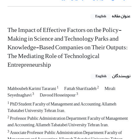
عنوان مقاله
English
The Impact of Effective Factors on the Policy-
Making in Science and Technology Parks and
Knowledge-Based Companies on Their Outputs:
The Mediating Role of Technological
Entrepreneurship
نویسندگان
English
1
2
Mahboubeh Karimi Tararani
Fattah Sharifzadeh
Mirali
3
3
Seyednaghavi
Davood Hosseinpour
1
PhD Student, Faculty of Management and Accounting, Allameh
Tabatabei University, Tehran, Iran.
2
Professor, Public Administration Department, Faculty of Management
and Accounting, Allameh Tabatabei University, Tehran, Iran.
3
Associate Professor, Public Administration Department, Faculty of