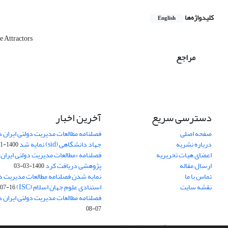
کلیدواژه‌ها
English
e Attractors
مراجع
دسترسی سریع
آخرین اخبار
صفحه اصلی
فصلنامه مطالعات مدیریت دولتی ایران در
درباره نشریه
جهاد دانشگاهی (sid) نمایه شد
1400-11-11
اعضای هیات تحریریه
فصلنامه «مطالعات مدیریت دولتی ایران»
ارسال مقاله
پژوهشی دریافت کرد
1400-03-03
تماس با ما
نمایه شدن فصلنامه مطالعات مدیریت دول
نقشه سایت
استنادی علوم جهان اسلام (ISC)
07-16
فصلنامه مطالعات مدیریت دولتی ایران د
07-08
سامانه مدیریت نشریات علمی.
طراحی و پیاده سازی از
سیناوب