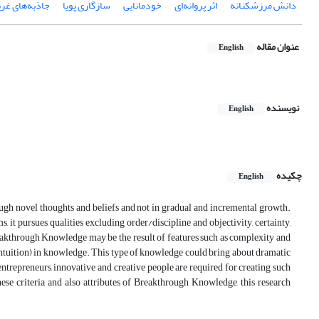
دانش مرزشکنانه
اثر پروانه‌ای
خودمانایی
سازگاری پویا
جاذبه‌ها‌ی غر
عنوان مقاله
English
نویسنده
English
چکیده
English
h novel thoughts and beliefs and not in gradual and incremental growth.
it pursues qualities excluding order/discipline and objectivity, certainty,
reakthrough Knowledge may be the result of features such as complexity and
 (intuition) in knowledge. This type of knowledge could bring about dramatic
ntrepreneurs, innovative and creative people are required for creating such
hese criteria and also attributes of Breakthrough Knowledge, this research