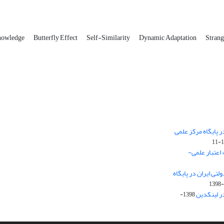
nowledge
Butterfly Effect
Self-Similarity
Dynamic Adaptation
Strang
 پایگاه مرکز علمی
 اعتبار علمی-
تی ایران در پایگاه
1398-
ر لینکدین
1398-