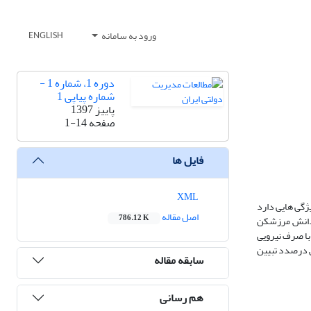
ورود به سامانه
ENGLISH
دوره 1، شماره 1 -
شماره پیاپی 1
پاییز 1397
صفحه
1-14
فایل ها
XML
گی‌ هایی دارد
اصل مقاله
786.12 K
. دانش مرزشکن
با صرف نیرویی
ش درصدد تبیین
سابقه مقاله
هم رسانی