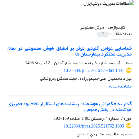
کلیدواژه‌ها =
هوش مصنوعی
تعداد مقالات:
7
شناسایی عوامل کلیدی موثر بر انطباق هوش مصنوعی در نظام
مدیریت عملکرد بیمارستان ها
مقالات آماده انتشار، پذیرفته شده، انتشار آنلاین از
12 خرداد 1405
10.22034/jipas.2026.539863.1841
بهزاد محمدیان، علی حمیدی زاده، حجت عسگری فروشانی
مشاهده مقاله
گذار به حکمرانی هوشمند: پیشایندهای استقرار نظام بودجه‌ریزی
هوشمند در بخش عمومی
دوره 7، شماره 4، زمستان 1403، صفحه
159-193
10.22034/jipas.2025.521762.1803
مسعود بنافی، محمدمهدی شهبازی