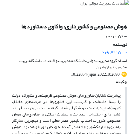
هوش مصنوعی و کشورداری: واکاوی دستاوردها
سخن سردبیر
نویسنده
حسن دانائی‌فرد
استاد گروه مدیریت دولتی دانشکده مدیریت و اقتصاد، دانشگاه تربیت
مدرس، تهران، ایران
10.22034/jipas.2022.182690
چکیده
پیشرفت شتابان فناوری‌های هوش مصنوعی ظرفیت‌های فناورانه دولت
را بسط داده‌اند، و کاربست این فناوری‌ها در عرصه‌های مختلفِ
کارویژه‌هایِ دولت به نحو شگرفی شتاب گرفته است. بی تردید فرایند
کشورداری (حکمرانی، مدیریت و عملیات) مبتنی بر فناوری‌های هوش
مصنوعی ضرورت اجتناب ناپذیر عصر فعلی است و مهم‌ترین سازِکار
راهبری و اداره کشور و جامعه در آینده نه چندان دور خواهد بود. هوش
مصنوعی و فناوری‌های مرتبط با آن می‌تواند کیفیت، سرعت و بهنگامی