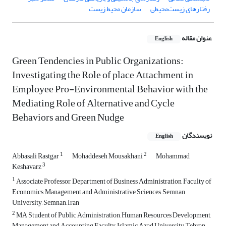
رفتارهای زیست‌محیطی
سازمان محیط ‌زیست
عنوان مقاله
English
Green Tendencies in Public Organizations:
Investigating the Role of place Attachment in
Employee Pro-Environmental Behavior with the
Mediating Role of Alternative and Cycle
Behaviors and Green Nudge
نویسندگان
English
1
2
Abbasali Rastgar
Mohaddeseh Mousakhani
Mohammad
3
Keshavarz
1
Associate Professor, Department of Business Administration, Faculty of
Economics, Management and Administrative Sciences, Semnan
University, Semnan, Iran
2
MA Student of Public Administration, Human Resources Development,
Management and Accounting Faculty, Islamic Azad University, Tehran,