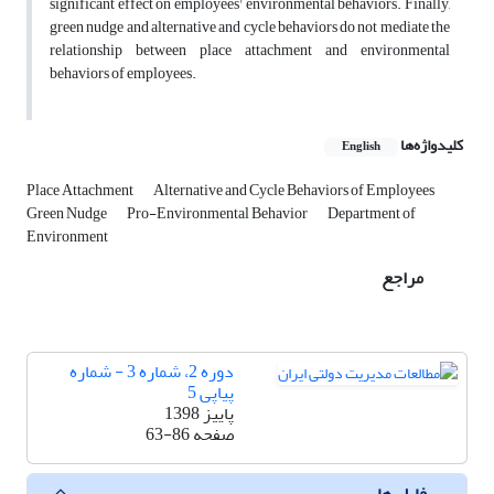
significant effect on employees' environmental behaviors. Finally,
green nudge and alternative and cycle behaviors do not mediate the
relationship between place attachment and environmental
behaviors of employees.
کلیدواژه‌ها
English
Place Attachment
Alternative and Cycle Behaviors of Employees
Green Nudge
Pro-Environmental Behavior
Department of
Environment
مراجع
دوره 2، شماره 3 - شماره
پیاپی 5
پاییز 1398
صفحه
63-86
فایل ها