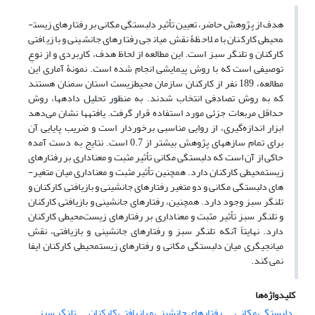
هدف از پژوهش حاضر، تعیین تأثیر دلبستگی مکانی بر رفتارهای زیست­
محیطی کارکنان با ملاحظۀ نقش میانجی رفتارهای جانشینی و بازیافتی
کارکنان و تلنگر سبز است. این مطالعه از لحاظ هدف، کاربردی و از نوعِ
توصیفی است که با روش پیمایشی انجام شده است. نمونۀ ­آماری این
مطالعه، 189 نفر از کارکنان سازمان محیط­زیست استان سمنان هستند
که به روش تصادفی انتخاب شدند. به منظور تحلیل داده­ها، روش
حداقل مربعات جزئی مورد استفاده قرار گرفت. یافته­ها نشان­ می‌دهد
ابزار اندازه‌گیری، از روایی مناسبی برخوردار است و ضریب پایایی آن
برای تمام سازه­های پژوهش بیشتر از 0.7 است.­ نتایج به دست آمده
حاکی از آن است که دلبستگی مکانی تأثیر مثبت و معناداری بر رفتارهای
زیست­محیطی کارکنان دارد. همچنین تأثیر مثبت و معناداری میان متغیر­
های دلبستگی مکانی و دو متغیر رفتارهای جانشینی و بازیافتی کارکنان و
تلنگر سبز وجود دارد. همچنین، رفتارهای جانشینی و بازیافتی کارکنان
و تلنگر سبز تأثیر مثبت و معناداری بر رفتارهای زیست‌محیطی کارکنان
دارد. نهایتاً آنکه تلنگر سبز و رفتارهای جانشینی و بازیافتی، نقش
میانجی­گری میان دلبستگی مکانی و رفتارهای زیست­محیطی کارکنان ایفا
نمی­ کند.
کلیدواژه‌ها
دلبستگی مکانی
رفتارهای جانشینی و بازیافتی کارکنان
تلنگر سبز