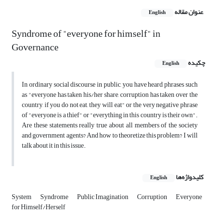
عنوان مقاله
English
Syndrome of "everyone for himself" in
Governance
چکیده
English
In ordinary social discourse in public, you have heard phrases such
as "everyone has taken his/her share, corruption has taken over the
country, if you do not eat, they will eat" or the very negative phrase
of "everyone is a thief" or "everything in this country is their own".
Are these statements really true about all members of the society
and government agents?
And how to theoretize this problem?
I will
talk about it in this issue.
کلیدواژه‌ها
English
System
Syndrome
Public Imagination
Corruption
Everyone
for Himself/Herself