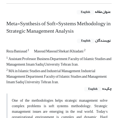
عنوان مقاله
English
Meta-Synthesis of Soft-Systems Methodology in
Strategic Management Analysis
نویسندگان
English
1
2
Reza Baniasad
Masoud Masoud Shekari Khiadani
1
Assistant Professor, Business Department, Faculty of Islamic Studies and
Management, Imam Sadiq University, Tehran, Iran.
2
MA in Islamic Studies and Industrial Management, Industrial
Management Department, Faculty of Islamic Studies and Management,
Imam Sadiq University, Tehran, Iran.
چکیده
English
One of the methodologies helps strategic management solve
complex problems is soft systems methodology. Strategic
management issues are emerging in the real world. Today's
organizational environment is complex and dynamic. Hard