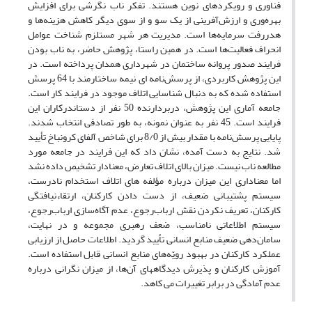
فناوری و رویکردهای نوین هستند. تفکر ناب نگرشی برای افزایش
بهره‌وری و ارزش‌آفرینی از یک سو و از سوی دیگر کاهش هزینه‌ها و
هدررفت سرمایه‌ها است. مدیریت هر شهر مستلزم شناخت عوامل
انحراف فعالیت‌ها است. در همین راستا، پژوهش حاضر، به ناب بودن
فرایند صدور پروانه ساختمان در شهرداری همدان پرداخته است. در
این پژوهش کاربردی، از پرسش‌نامه­ ای نیمه­ ساختارمند با 64 پرسش
استفاده شده که به دنبال شناسایی اتلاف‌ موجود در فرایند کار است.
جامعه آماری این پژوهش، دربردارنده 50 نفر از دست­اندرکاران این
فرایند است. 45 نفر به عنوان نمونه، به طور تصادفی انتخاب شدند.
پایایی پرسش‌نامه با مقدار بیش از 8/0 برای شاخص آلفای کرونباخ تأیید
شد. نتایج به دست آمده، نشان داد که این فرایند در جامعه مورد
مطالعه ناب نیست. میزان بالای اتلاف تعارض، معنادار تشخیص داده نشد
اما معناداری این میزان درباره مؤلفه­ های اتلاف استخدام نادرست،
سیستم پشتیبانی ضعیف، از دست دادن کارکنان، ارتقاء­نیافتگی
کارکنان، تعریف نکردن نقش ارباب‌رجوع، عدم آگاه‌سازی ارباب‌رجوع،
سیستم اطلاعاتی نامناسب، ضعف رهبری مجموعه و در نهایت،
سامان‌دهی ضعیف منابع انسانی تأیید گردید. اطلاعات حاصل از ارزیابی
عملکرد کارکنان در بهبود رویّه‌های منابع انسانی قابل استفاده است.
آموزش کارکنان و پذیرش دیدگاه­های آن‌ها، از میزان نگرانی درباره
عدم آمادگی در برابر تغییرات می­ کاهد.