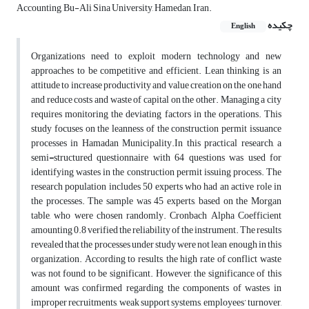
Accounting, Bu-Ali Sina University, Hamedan, Iran.
چکیده
English
Organizations need to exploit modern technology and new
approaches to be competitive and efficient. Lean thinking is an
attitude to increase productivity and value creation on the one hand
and reduce costs and waste of capital on the other. Managing a city
requires monitoring the deviating factors in the operations. This
study focuses on the leanness of the construction permit issuance
processes in Hamadan Municipality.In this practical research, a
semi
-
structured questionnaire with 64 questions was used for
identifying wastes in the construction permit issuing process. The
research population includes 50 experts who had an active role in
the processes. The sample was 45 experts, based on the Morgan
table, who were chosen randomly. Cronbach Alpha Coefficient
amounting 0.8 verified the reliability of the instrument. The results
revealed that the processes under study were not lean enough in this
organization. According to results, the high rate of conflict waste
was not found to be significant. However, the significance of this
amount was confirmed regarding the components of wastes in
improper recruitments, weak support systems, employees’ turnover,