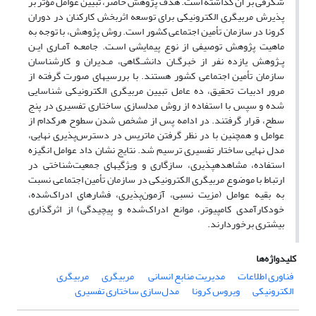
شگرفی بر آن گذاشته است. هدف پژوهش حاضر، تبیین عوامل مؤثر بر
پذیرش مربیگری الکترونیکی برای توسعه اثربخش کارکنان در دوران
کرونا در سازمان تأمین اجتماعی کشور است. روش پژوهش، با توجه به
ماهیت پژوهش توصیفی از نوع پیمایشی اسـت. جامعـه آمـاری ایـن
پـژوهش یازده نفر از خبرگـان دانشـگاهی، مـدیران و کارشناسان
سازمان تأمین اجتماعی کشور هستند. با بررسی­های صورت گرفته از
مرور ادبیات تحقیق، ده عامل تبیین مربیگری الکترونیکی شناسایی
شده و سپس با استفاده از روش مدل­سازی ساختاری تفسیری در پنج
سطح، قرار گرفتند. در ادامه پس از مشخص شدن سطوح هرکدام از
عوامل و همچنین با در نظر گرفتن ماتریس در دسترس‌پذیری نهایی،
مدل نهایی ساختار تفسیری ترسیم شد. نتایج نشان داد عوامل انگیزه
استفاده، مشاهده­پذیری، سازگاری و ویژگی­های جمعیت‌شناختی در
ارتباط با موضوع مربیگری الکترونیکی در سازمان تأمین اجتماعی نسبت
به بقیه عوامل (مزیت نسبی، آزمون‌پذیری، فشارهای ادراک‌شده،
خودکارآمدی کامپیوتر، موانع ادراک‌شده و پیچیدگی) از اثرگذاری
بیشتری برخوردارند.
کلیدواژه‌ها
فناوری اطلاعات
مدیریت منابع انسانی
‌ مربیگری
مربیگری
الکترونیکی
ویروس کرونا
مدل‌سازی ساختاری تفسیری