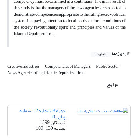
competency must be examined in a continuum. The main result of
this study is that the managers of the news agencies are expected to
demonstrate competencies appropriate to the ruling socio-political
system, i.e. paying attention to local needs, cultural conditions of
the society, revolutionary spirit, and principles and values of the
Islamic Republic of Iran.
کلیدواژه‌ها
English
Creative Industries
Competencies of Managers
Public Sector
News Agencies of the Islamic Republic of Iran
مراجع
دوره 3، شماره 2 - شماره
پیاپی 8
تابستان 1399
صفحه
109-130