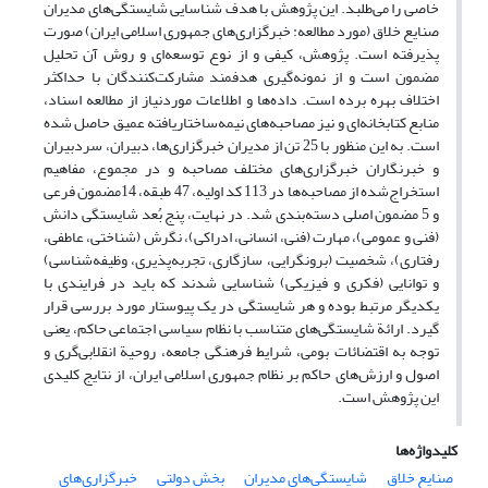
خاصی را می‌طلبد. این پژوهش با هدف شناسایی شایستگی‌های مدیران
صنایع خلاق (مورد مطالعه: خبرگزاری‌های جمهوری اسلامی ایران) صورت
پذیرفته ‌است. پژوهش، کیفی و از نوع توسعه‌ای و روش آن تحلیل
مضمون است و از نمونه‌گیری هدفمند مشارکت‌کنندگان با حداکثر
اختلاف بهره برده است. داده‌ها و اطلاعات موردنیاز از مطالعه اسناد،
منابع کتابخانه‌ای و نیز مصاحبه‌های نیمه‌ساختاریافته عمیق حاصل شده
است. به‌ این منظور با 25 تن از مدیران خبرگزاری‌ها، دبیران، سردبیران
و خبرنگاران خبرگزاری‌های مختلف مصاحبه و در مجموع، مفاهیم
استخراج‌شده از مصاحبه‌ها در 113 کد اولیه، 47 طبقه، 14مضمون فرعی
و 5 مضمون اصلی دسته‌بندی‌ شد. در نهایت، پنج بُعد شایستگی دانش
(فنی و عمومی)، مهارت (فنی، انسانی، ادراکی)، نگرش (شناختی، عاطفی،
رفتاری)، شخصیت (برونگرایی، سازگاری، تجربه‌پذیری، وظیفه‌شناسی)
و توانایی (فکری و فیزیکی) شناسایی شدند که باید در فرایندی با
یکدیگر مرتبط بوده و هر شایستگی در یک پیوستار مورد بررسی قرار
گیرد. ارائة شایستگی‌های متناسب با نظام سیاسی اجتماعی حاکم، یعنی
توجه به اقتضائات بومی، شرایط فرهنگی جامعه، روحیة انقلابی‌گری و
اصول و ارزش‌های حاکم بر نظام جمهوری اسلامی ایران، از نتایج کلیدی
این پژوهش است.
کلیدواژه‌ها
صنایع خلاق
شایستگی‌های مدیران
بخش دولتی
خبرگزاری‌های