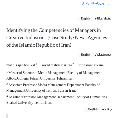
جمهوری اسلامی ایران
عنوان مقاله
English
Identifying the Competencies of Managers in
Creative Industries (Case Study: News Agencies
of the Islamic Republic of Iran)
نویسندگان
English
1
2
3
mahdi rajab bolukat
seyed mahdi sharifee
mohamad afkane
1
Master of Science in Media Management, Faculty of Management,
Alborz College, Tehran University, Tehran, Iran.
2
Associate Professor, Media Management Department, Faculty of
Management, University of Tehran. Tehran, Iran.
3
Assistant Professor, Management Department, Faculty of Humanities,
Shahed University, Tehran, Iran.
چکیده
English