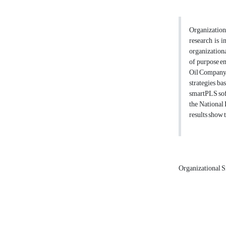
Organizationa
research is 
organizationa
of purpose e
Oil Company w
strategies b
smartPLS so
the National
results show 
Organizational S