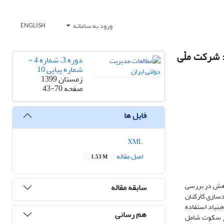
ورود به سامانه
ENGLISH
 شرکت ملّی
دوره 3، شماره 4 -
شماره پیاپی 10
زمستان 1399
صفحه
43-70
فایل ها
XML
اصل مقاله
1.53 M
وهش در بررسی
سابقه مقاله
دسازی کارکنان
بنیاد استفاده
هم رسانی
احبه به‌عمل آمد شامل 17 نفر از اساتید دانشگاهی و 20 نفر از مدیران شرکت ملّی نفت ایران بودند. براساس یافته‌ها، 6 نوع سکوت شامل