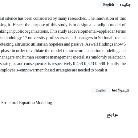
چکیده
English
nal silence has been considered by many
researches. The innovation of this
ing it. Hence, the purpose of this study is to design a paradigm model of
eaking in public organizations. This study is developmental-applied in terms
methodology, 17 university professors and 20 managers in National
Iranian
testing, altruistic, utilitarian, hopeless, and passive. As well, findings show 6
 phase, in order to
validate the model, the structural equation modeling and
5 managers and human resource
management specialists randomly selected in
 strategies, and consequences is respectively 0.458, 0.523, 0.588.
Finally, the
nd employee’s-empowerment based strategies are
needed to break it.
کلیدواژه‌ها
English
‎Structural Equation Modeling
مراجع