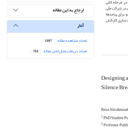
شناسایی شد. در مرحله کمّی
تخصصان مدیریت منابع انسانی در شرکت ملّی
ارجاع به این مقاله
ت ایران که به‌صورت تصادفی انتخاب شدند با پرسشنامه نظرخواهی شد. یافته‌ها نشان داد که ضریب تعیین برای سکوت سازمانی 458/0، برای راهبردها 523/0 و برای پیامدها
دسازی کارکنان
آمار
تعداد مشاهده مقاله
1,087
تعداد دریافت فایل اصل مقاله
764
Designing a
Silence Bre
Reza Alirahmza
1
PhD Student, Pu
2
Professor, Publ