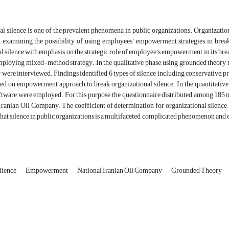
l silence is one of the prevalent phenomena in public
organizations. Organizatio
in examining the possibility of using employees’ empowerment strategies in break
l silence with emphasis on the strategic role of employee’s empowerment
in its br
mploying mixed-method strategy. In the qualitative phase, using grounded theory 
ere interviewed. Findings identified 6 types of silence
including conservative, pro
ased on empowerment approach to
break organizational silence. In the quantitative
ftware
were employed. For this purpose, the questionnaire distributed among 18
 Iranian Oil Company. The coefficient of determination for
organizational silence,
that silence in public organizations is a multifaceted, complicated phenomenon a
ilence
Empowerment
National Iranian Oil Company
Grounded Theory