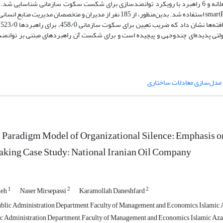
سکوت محافظه‌کارانه، معترضانه، نوع‌دوستانه، منفعت‌طلبانه، ناامیدانه و منفعلانه و 6 راهبرد با رویکرد توانمندسازی برای شکست سکوت سازمانی 
به‌منظور اعتبارسنجی مدل از روش مدل‌سازی معادلات ساختاری و نرم‌افزار smartPLS استفاده شد. بدین‌منظور، از 185 نفر از مدیران و م
نف
 دولتی پدیده‌ای چندوجهی و پیچیده است و برای شکست آن راهبردهای مبتنی بر توانمن
مدل‌سازی معادلات ساختاری
 Paradigm Model of Organizational Silence: Emphasis o
aking Case Study: National Iranian Oil ‎Company
1
2
2
deh
Naser Mirsepassi
Karamollah Daneshfard
blic Administration Department, Faculty of Management and Economics, Islamic Az
ic Administration Department, Faculty of Management and Economics, Islamic Azad 