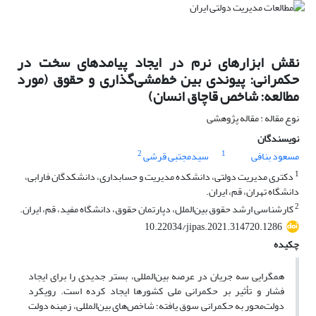
نقش ابزارهای نرم در ایجاد پیامدهای سخت در
حکمرانی: پیوندی بین خط‌مشی‌گذاری و حقوق (مورد
مطالعه: شاخص قاچاق انسان)
نوع مقاله : مقاله پژوهشی
نویسندگان
2
1
مسعود بنافی
سیدمجتبی قرشی
1
دکتری مدیریت دولتی، دانشکده مدیریت و حسابداری، دانشکدگان فارابی،
دانشگاه تهران، قم، ایران.
2
کارشناسی ارشد حقوق بین‌الملل، دپارتمان حقوق، دانشگاه مفید، قم، ایران.
10.22034/jipas.2021.314720.1286
چکیده
همگرایی سه جریان در عرصه بین‌المللی، بستر جدیدی را برای ایجاد
فشار و تأثیر بر حکمرانی ملی کشورها ایجاد کرده است. رویکرد
دولت‌محور به حکمرانی سوق یافته؛ شاخص‌های بین‌المللی، زمینه دولت‌