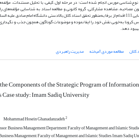
وع‌شناسی مورس انجام شده است؛ در مرحله اول کیفی، با تحلیل مستندات، مؤلفه‌ها
ن مصاحبه، مشاهده مشارکتی، گروه کانونی و مطالعه اسناد به شناسایی مؤلفه‌های ر
اطلاعات در تحقق اسناد کلان دانشگاه پرداخته شده است. این پژوهش با شناسایی 111 اقدام از برفا به‌منظور تحقق اسناد کلان بالادستی دانشگاه امام ص
وس کرونا به‌خوبی نقش خود را ایفا نموده و موضوعات گوناگون همچون جذب و نگهداری 
بهبود دهد.
 کلان
مطالعه موردی آمیخته
مدیریت راهبردی
 the Components of the Strategic Program of Informati
s Case study: Imam Sadiq University
2
Mohammad Hosein Ghanadanzadeh
ssor, Business Management Department, Faculty of Management and Islamic Studies
usiness Management, Faculty of Management and Islamic Studies, Imam Sadiq Unive