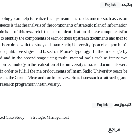
چکیده
English
echnology can help to realize the upstream macro-documents such as vision,
pects, is that the analysis of the components of strategic plan of information
issue of this research is the lack of identification of these components for
is to identify the components of each of these upstream documents and then to
has been done with the study of Imam Sadiq University (peace be upon him).
-qualitative stages and based on Morse's typology. In the first stage, by
 and in the second stage, using multi-method tools such as interviews,
tion technology in the realization of the university's macro-documents were
y in order to fulfill the major documents of Imam Sadiq University, peace be
such as the Corona Virus and can improve various issues such as attracting and
research programs in the university.
کلیدواژه‌ها
English
ed Case Study
Strategic Management
مراجع