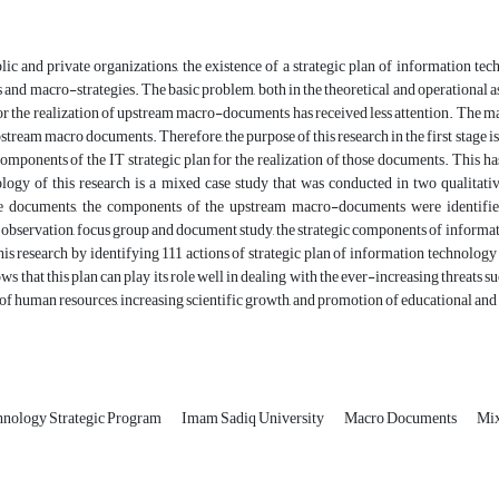
lic and private organizations, the existence of a strategic plan of information t
s and macro-strategies. The basic problem, both in the theoretical and operational as
r the realization of upstream macro-documents has received less attention. The main 
pstream macro documents. Therefore, the purpose of this research in the first stage 
components of the IT strategic plan for the realization of those documents. This 
ogy of this research is a mixed case study that was conducted in two qualitative
e documents, the components of the upstream macro-documents were identified,
 observation, focus group and document study, the strategic components of informa
his research by identifying 111 actions of strategic plan of information technolog
ws that this plan can play its role well in dealing with the ever-increasing threats 
f human resources, increasing scientific growth, and promotion of educational and 
hnology Strategic Program
Imam Sadiq University
Macro Documents
Mix