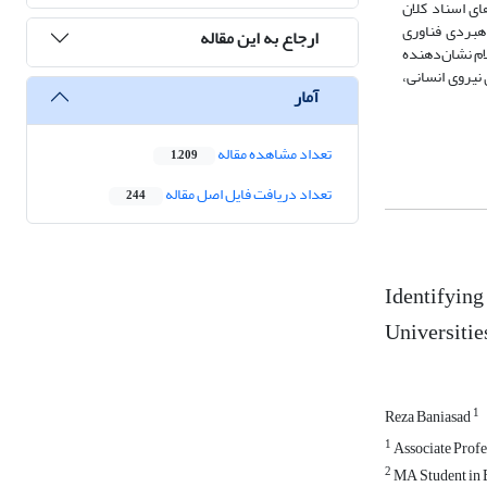
ی اسناد کلان
اهبردی فناوری
ارجاع به این مقاله
ادق علیه السلام نشان‌دهنده
نیروی انسانی،
آمار
تعداد مشاهده مقاله
1,209
تعداد دریافت فایل اصل مقاله
244
Identifying
Universitie
1
Reza Baniasad
1
Associate Profe
2
MA Student in B