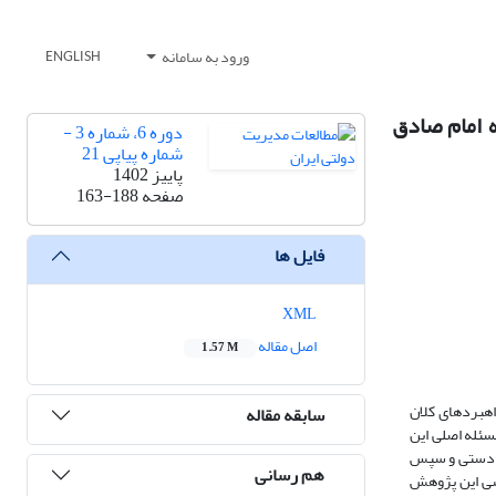
ورود به سامانه
ENGLISH
ه امام صادق
دوره 6، شماره 3 -
شماره پیاپی 21
پاییز 1402
صفحه
163-188
فایل ها
XML
اصل مقاله
1.57 M
راهبردهای کلان
سابقه مقاله
سئله اصلی این
الادستی و سپس
هم رسانی
اسی این پژوهش