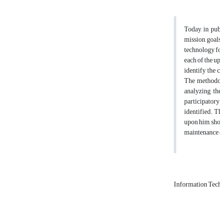
Today, in pub
mission, goal
technology fo
each of the u
identify the 
The methodol
analyzing th
participatory
identified. T
upon him, sho
maintenance o
Information Tec