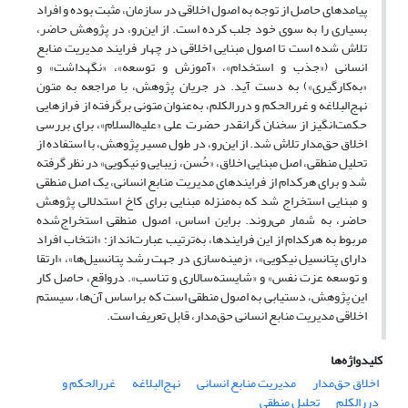
پیامدهای حاصل از توجه به اصول اخلاقی در سازمان، مثبت بوده و افراد
بسیاری را به سوی خود جلب کرده است. از این‌رو، در پژوهش حاضر،
تلاش شده است تا اصول مبنایی اخلاقی در چهار فرایند مدیریت منابع
انسانی («جذب و استخدام»، «آموزش و توسعه»، «نگهداشت» و
«به‌کارگیری») به دست آید. در جریان پژوهش، با مراجعه به متون
نهج‌البلاغه و غررالحکم و دررالکلم، به‌عنوان متونی برگرفته از فرازهایی
حکمت‌انگیز از سخنان گرانقدر حضرت علی «علیه‌السلام»، برای بررسی
اخلاق حق‌مدار تلاش شد. از این‌رو، در طول مسیر پژوهش، با استفاده از
تحلیل منطقی، اصل مبنایی اخلاق، «حُسن، زیبایی و نیکویی» در نظر گرفته
شد و برای هرکدام از فرایندهای مدیریت منابع انسانی، یک اصل منطقی
و مبنایی استخراج شد که به‌منزله مبنایی برای کاخ استدلالی پژوهش
حاضر، به شمار می‌روند. براین اساس، اصول منطقی استخراج‌شده
مربوط به هرکدام از این فرایندها، به‌ترتیب عبارت‌اند از: «انتخاب افراد
دارای پتانسیل نیکویی»، «زمینه‌سازی در جهت رشد پتانسیل‌ها»، «ارتقا
و توسعه عزت نفس» و «شایسته‌سالاری و تناسب». درواقع، حاصل کار
این پژوهش، دستیابی به اصول منطقی است که براساس آن‌ها، سیستم
اخلاقی مدیریت منابع انسانی حق‌مدار، قابل تعریف است.
کلیدواژه‌ها
اخلاق حق‌مدار
مدیریت منابع انسانی
نهج‌البلاغه
غررالحکم و
دررالکلم
تحلیل منطقی