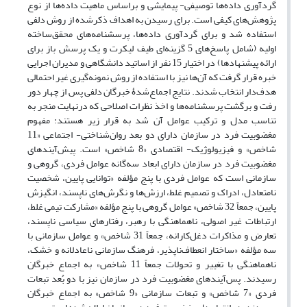
گردآوری داده‌ها توصیفی- پیمایشی و بر‌اساس ماهیت داده‌ها از نوع
پژوهش‌های کیفی است‌. برای رسیدن به اهداف ذکر‌شده از روش دلفی
استفاده شد و برای گردآوری داده‌ها، پرسشنامه‌های محقق‌ساخته‌
اولیه (شامل پاسخ‌های 5 گزینه‌ای طیف لیکرت و یک پرسش باز برای‌
ارائه پیشنهادها) در اختیار 15 نفر از اساتید دانشگاهی و مدیران اجرایی‌
خبره قرار گرفت که آن‌ها نیز با استفاده از روش نمونه‌گیری غیر احتمالی
هدف‌دار انتخاب شدند. نتایج اجماع‌شدۀ خبرگان دلفی پس از چهار دور
رفت و برگشت پرسشنامه‌ها و اخذ نظرات اصلاحی که درنهایت‌ منجر به
تناسب مدل و ترکیب عوامل آن شد به قرار زیر هستند: مفهوم
مغضوبیت فرد در سازمان دارای دو بعد روان‌شناختی- اجتماعی «11
شاخص» و فیزیولوژیک- اقتصادی «8 شاخص» است. پیش‌آیندهای
مغضوبیت فرد در سازمان دارای ابعاد سه‌گانه عوامل فردی، گروهی و
سازمانی است‌ که عوامل فردی با پنج مؤلفه «توانایی پایین، شخصیت
نامتعادل، ادراک و تصمیم غلط، ارزش‌ها و نگرش‌های ناپسند، انگیزش
پایین، جمعاً 32 شاخص» عوامل گروهی با پنج مؤلفه «مشارکت تیمی غلط،
ارتباطات غیر اصولی، ناهماهنگی با رهبر، رفتارهای سیاسی ناپسند‌،
تعارض و مذاکرات دغل‌کارانه، جمعاً 31 شاخص» و عوامل سازمانی با
سه مؤلفه «ساختار انعطاف‌ناپذیر، فرهنگ سازمانی ناعادلانه و خشک،
ناهماهنگی با تغییر و تحولات جمعاً 11 شاخص» به اجماع خبرگان
رسیدند. پس‌آیندهای مغضوبیت فرد در سازمان نیز با دو بُعد تبعات
فردی «7 شاخص» و تبعات سازمانی «9 شاخص» به اجماع خبرگان