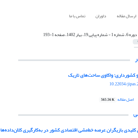
ارسال مقاله
داوران
تماس با ما
دوره 6، شماره 1 - شماره پیاپی 19، بهار 1402، صفحه 1-193
کشورداری: واکاوی ساحت‌های تاریک
10.22034/jipas
اصل مقاله
565.56 K
ی
کلیدی بازیگران عرصه خط‌مشی اقتصادی کشور در به‌کارگیری کلان‌داده‌ها