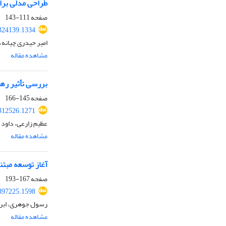
طراحی مدلی برا
صفحه
111-143
.324139.1334
امیر حیدری چیانه
مشاهده مقاله
بررسی تأثیر ره
صفحه
145-166
.312526.1271
عظیم زارعی، داود 
مشاهده مقاله
آغاز توسعه‌ مبتن
صفحه
167-193
.397225.1598
رسول جوهری، ابرا
مشاهده مقاله