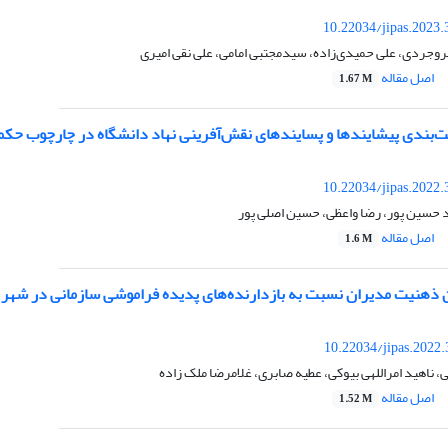
10.22034/jipas.2023
وجردی، علی حمیدی‌زاده، سیدمجتبی امامی، علی نقی امیری
اصل مقاله
1.67 M
یت‌بندی پیشایندها و پسایندهای نقش‌آفرینی نهاد دانشگاه در چارچوب حکم
10.22034/jipas.2022
حسین پور، رضا واعظی، حسین اصلی پور
اصل مقاله
1.6 M
 ذهنیت مدیران نسبت به بازدارنده‌های پدیده فراموشی سازمانی در شهر
10.22034/jipas.2022
، ناهید امراللهی بیوکی، عطیه صابری، غلامرضا ملک زاده
اصل مقاله
1.52 M