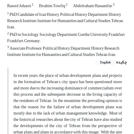
1
2
3
Rasool Joharei
Ibrahim Towfiq
Abdolraham Hassanifar
1
PhD Candidate of Iran History, Political History Department, History
Research Institute, Institute for Humanities and Cultural Studies, Tehran,
Iran.
2
PhD in Sociology, Sociology Department, Goethe University Frankfurt,
Frankfurt, Germany.
3
Associate Professor, Political History Department, History Research
Institute, Institute for Humanities and Cultural Studies, Tehran, Iran.
چکیده
English
In recent years, the place of urban development plans and projects
in the formation of Tehran's city space has been questioned more
and more due to the increasing dominance of commercialism over
this process and the subsequent decrease in the living capacity of
the residents of Tehran. In the meantime, the prevailing opinion is
that the reason for the failure of urban development plans was
mostly due to the lack of urban management knowledge. Most of
the historical researches about the city of Tehran have also studied
the developments of the city of Tehran from the perspective of
urban plans and plans in accordance with this image. With the aim