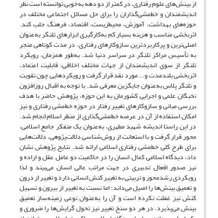
از بینش‌های علوم رفتاری، در کمتر از دو دهه به‌خوبی توانسته است نظر
اندیشمندان و خط‌مشی‌گذاران را برای حل مسائل اجتماعی مختلف در
حوزه‌های بهداشت، آموزش، محیط‌زیست، اقتصاد، فرهنگ‌ جلب کند.
اثربخشی مناسب و هزینه بسیار کم به‌کارگیری ابزارهای تلنگر به‌عنوان
اصلی‌ترین‌ و پرکاربردترین سازوکارهای رفتاری، در مدت کوتاهی منجر
به تأسیس مراکز تلنگر در سراسر دنیا شد. به‌طور همزمان، رویکرد
تلنگر از سوی اندیشمندان از جهات مختلف اخلاقی، قابلیت اعتماد،
اثربخشی بلندمدت و... مورد نقد قرار گرفت و رویکردهایی چون تقویت
و تلنگر پلاس به‌عنوان جایگزین معرفی شد. با توجه به اقبال روزافزون
نخبگان علمی و اجرایی کشورمان به این حوزه، پژوهش حاضر با هدف
بررسی مبانی و سازوکارهای تغییر رفتار در حوزه خط‌مشی رفتاری و نیز
امکان استفاده از آن در عرصه خط‌مشی‌گذاری از منظر اسلام انجام شد.
در این راستا اندیشه شهید مطهری، به‌عنوان یک متفکر جامع اسلامی،
محور قرار گرفت و با استعانت از روش‌شناسی دلالت‌پژوهی، دلالت‌هایی
برای طرح کلی خط‌مشی رفتاری اسلامی ارائه شد. نتایج پژوهش نشان
داد، دیدگاه اسلامی کمال انسان را در حاکمیت دو عامل عقل و اراده و
نیز صدور افعال تدبیری در جهت مراتب عالی انسان می‌بیند و لذا
رویکردی رشدمحور و تربیتی به تغییر کنش انسانی دارد و تغییر از درون
و تعمیق بینش‌ها را اصیل می‌داند؛ اما نسبت به تغییر از بیرون و تسهیل
کنش نیز غفلت نکرده است و آن را به‌عنوان نوعی زمینه‌ساز تعمیق
بینش می‌پذیرد. در هر دو سنخ تغییر نیز تحول گرایش‌ها را ضروری و