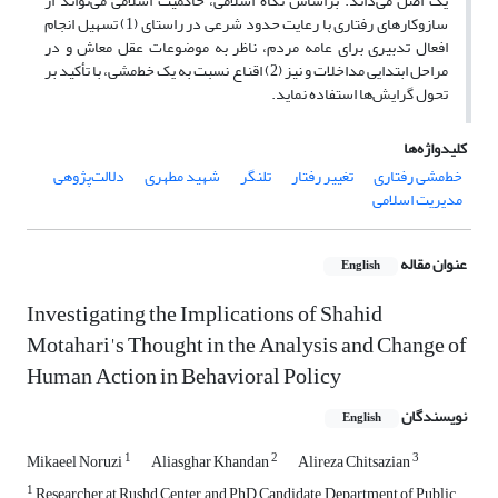
یک اصل می‌داند. براساس نگاه اسلامی، حاکمیت اسلامی می‌تواند از
سازوکارهای رفتاری با رعایت حدود شرعی در راستای (1) تسهیل انجام
افعال تدبیری برای عامه مردم، ناظر به موضوعات عقل معاش و در
مراحل ابتدایی مداخلات و نیز (2) اقناع نسبت به یک خط‌مشی، با تأکید بر
تحول گرایش‌ها استفاده نماید.
کلیدواژه‌ها
خط‌مشی رفتاری
تغییر رفتار
تلنگر
شهید مطهری
دلالت‌پژوهی
مدیریت اسلامی
عنوان مقاله
English
Investigating the Implications of Shahid
Motahari's Thought in the Analysis and Change of
Human Action in Behavioral Policy
نویسندگان
English
1
2
3
Mikaeel Noruzi
Aliasghar Khandan
Alireza Chitsazian
1
Researcher at Rushd Center, and PhD Candidate, Department of Public