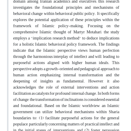
domain among Iranian academics and executives, this research
investigates the foundational principles and mechanisms of
behavioral change within behavioral public policy. It specifically
explores the potential application of these principles within the
framework of Islamic policy-making. Focusing on the
comprehensive Islamic thought of Martyr Motahari, the study
employs a "implication research method" to deduce implications
for a holistic Islamic behavioral policy framework. The findings
indicate that the Islamic perspective views human perfection
through the harmonious interplay of intellect and will, leading to
purposeful actions aligned with higher human ideals. This
perspective adopts a growth-oriented and pedagogical approach to
human action, emphasizing internal transformation and the
deepening of insights as fundamental. However, it also
acknowledges the role of external interventions and action
facilitation as catalysts for profound internal change. In both forms
of change, the transformation of inclinations is considered essential
and foundational. Based on the Islamic worldview, an Islamic
government can utilize behavioral mechanisms within Sharia
boundaries to: (1) facilitate purposeful actions for the general
populace, particularly concerning matters of practical intellect and
in the initial stages of interventions; and (2) foster persuasion