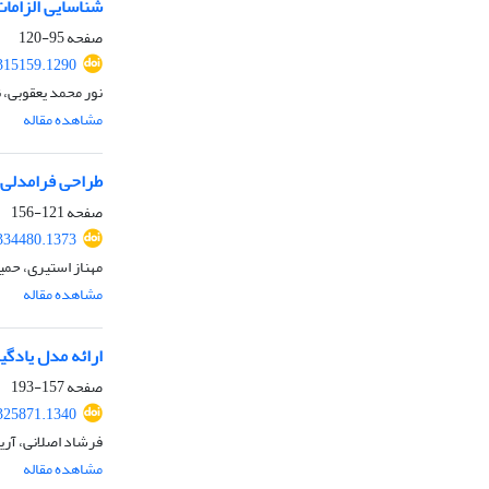
شناسایی الزاما
صفحه
95-120
.315159.1290
نور محمد یعقوبی، 
مشاهده مقاله
طراحی فرامدلی ب
صفحه
121-156
.334480.1373
مهناز استیری، حمی
مشاهده مقاله
ارائه مدل یادگی
صفحه
157-193
.325871.1340
فرشاد اصلانی، آری
مشاهده مقاله