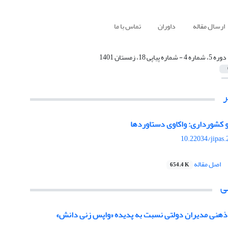
ارسال مقاله
داوران
تماس با ما
دوره 5، شماره 4 - شماره پیاپی 18، زمستان 1401
کشورداری: واکاوی دستاوردها
10.22034/jipas
اصل مقاله
654.4 K
ی
 ذهنی مدیران دولتی نسبت به پدیده «واپس زنی دانش»