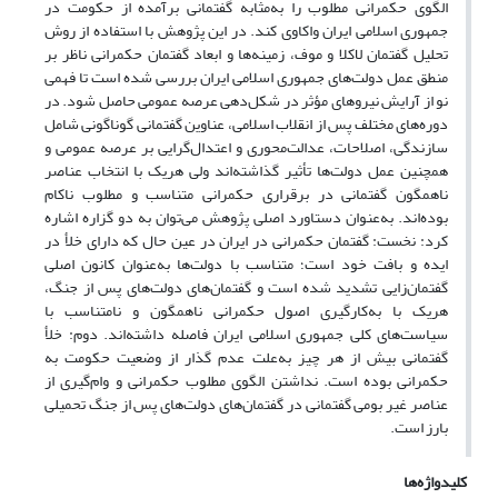
الگوی حکمرانی مطلوب را به‌مثابه گفتمانی برآمده از حکومت در
جمهوری اسلامی ایران واکاوی کند. در این پژوهش با استفاده از روش
تحلیل گفتمان لاکلا و موف، زمینه‌ها و ابعاد گفتمان حکمرانی ناظر بر
منطق عمل دولت‌های جمهوری اسلامی ایران بررسی شده است‌ تا فهمی
نو از آرایش نیروهای مؤثر در شکل‌دهی عرصه عمومی حاصل شود. در
دوره‌های مختلف پس از انقلاب اسلامی، عناوین گفتمانی گوناگونی شامل
سازندگی، اصلاحات، عدالت‌محوری و اعتدال‌گرایی بر عرصه عمومی و
همچنین عمل دولت‌ها تأثیر گذاشته‌اند ولی هر‌یک با انتخاب عناصر
ناهمگون گفتمانی در برقراری حکمرانی متناسب و مطلوب ناکام
بوده‌اند. به‌عنوان دستاورد اصلی پژوهش می‌توان به دو گزاره اشاره
کرد: نخست: گفتمان حکمرانی در ایران در عین‌ حال که دارای خلأ در
ایده و بافت خود است؛ متناسب با دولت‌ها به‌عنوان کانون اصلی
گفتمان‌زایی تشدید شده است و گفتمان‌های دولت‌های پس از جنگ،
هر‌یک با به‌کارگیری اصول حکمرانی ناهمگون و نا‌متناسب با
سیاست‌های کلی جمهوری اسلامی ایران فاصله داشته‌اند. دوم: خلأ
گفتمانی بیش از هر چیز به‌علت عدم گذار از وضعیت حکومت به
حکمرانی بوده است. نداشتن الگوی مطلوب حکمرانی و وام‌گیری از
عناصر غیر بومی گفتمانی در گفتمان‌های دولت‌های پس از جنگ تحمیلی
بارز است.
کلیدواژه‌ها