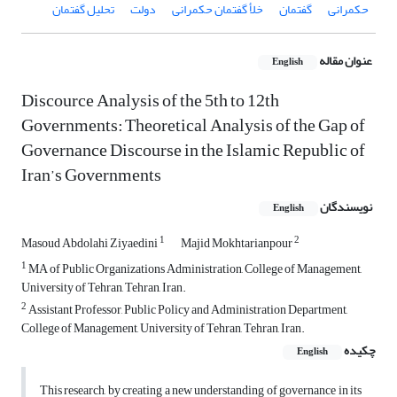
حکمرانی
گفتمان
خلأ گفتمان حکمرانی
دولت
تحلیل گفتمان
عنوان مقاله
English
Discource Analysis of the 5th to 12th
Governments: Theoretical Analysis of the Gap of
Governance Discourse in the Islamic Republic of
Iran’s Governments
نویسندگان
English
1
2
Masoud Abdolahi Ziyaedini
Majid Mokhtarianpour
1
MA of Public Organizations Administration, College of Management,
University of Tehran, Tehran, Iran.
2
Assistant Professor, Public Policy and Administration Department,
College of Management, University of Tehran, Tehran, Iran.
چکیده
English
This research, by creating a new understanding of governance in its