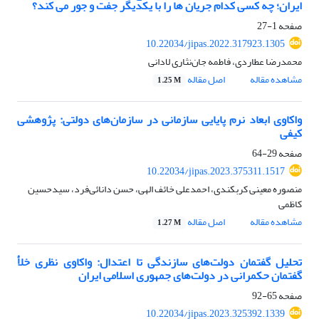
ایران؛ چه کسی کدام جریان ها را با یکدیگر جفت و جور می کند؟
صفحه
1-27
10.22034/jipas.2022.317923.1305
محمدرضا عطاردی، فاطمه جان‌نثاری لادانی
مشاهده مقاله
اصل مقاله
1.25 M
واکاوی ابعاد نرم پایایی سازمانی در سازمان‌های دولتی: پژوهشی
کیفی
صفحه
29-64
10.22034/jipas.2023.375311.1517
منصوره معینی کربکندی، احمدعلی خائف الهی، حسن دانائی‌فرد، سیدحسین
کاظمی
مشاهده مقاله
اصل مقاله
1.27 M
تحلیل گفتمان دولت‌های سازندگی تا اعتدال: واکاوی نظری خلأ
گفتمان حکمرانی در دولت‌های جمهوری اسلامی ایران
صفحه
65-92
10.22034/jipas.2023.325392.1339