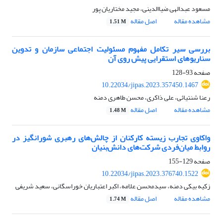
مسعود عبدالهی ضیاالدینی، مجید مختاریان پور
مشاهده مقاله
اصل مقاله
1.51 M
بررسی سیر تکامل مفهوم مسئولیت اجتماعی سازمان و تدوین
سناریوهای استقرایی پیش روی آن
صفحه
93-128
10.22034/jipas.2023.357450.1467
رعنا شنتیائی، علی ذاکری، محسن طاهری دمنه
مشاهده مقاله
اصل مقاله
1.48 M
واکاوی تجارب زیسته کارکنان از چالش‌های رهبری شورانگیز در
روابط میان‌فردی شرکت‌های دانش‌بنیان
صفحه
129-155
10.22034/jipas.2023.376740.1522
زکیه بیکی دمنه، سیدمحسن علامه، اکبر اعتباریان خوراسگانی، سعید شریفی
مشاهده مقاله
اصل مقاله
1.74 M