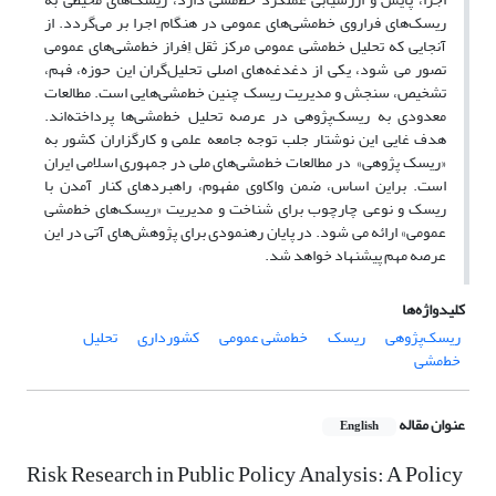
ریسک‌های فراروی خط‌مشی‌های عمومی در هنگام اجرا بر می‌گردد. از
آنجایی که تحلیل خط‌مشی عمومی مرکز ثقل اِفراز خط‌مشی‌های عمومی
تصور می شود، یکی از دغدغه‌های اصلی تحلیل‌گران این حوزه، فهم،
تشخیص، سنجش و مدیریت ریسک چنین خط‌مشی‌هایی است. مطالعات
معدودی به ریسک‌پژوهی در عرصه تحلیل خط‌مشی‌ها پرداخته‌اند.
هدف غایی این نوشتار جلب توجه جامعه علمی و کارگزاران کشور به
«ریسک پژوهی» در مطالعات خط‌مشی‌های ملی در جمهوری اسلامی ایران
است. براین اساس، ضمن واکاوی مفهوم، راهبردهای کنار آمدن با
ریسک و نوعی چارچوب برای شناخت و مدیریت «ریسک‌های خط‌مشی
عمومی» ارائه می شود. در پایان رهنمودی برای پژوهش‌های آتی در این
عرصه مهم پیشنهاد خواهد شد.
کلیدواژه‌ها
ریسک‌پژوهی
ریسک
خط‌مشی عمومی
کشورداری
تحلیل
خط‌مشی
عنوان مقاله
English
Risk Research in Public Policy Analysis: A Policy