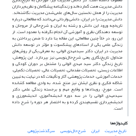
دانش مدیریت همت گمارده‌اند و زندگینامه پیشگامان و نظریه‌پردازان
مدیریت را از همان نخستین سال‌های علمی‌شدن مدیریت نگاشته‌اند.
دانش مدیریت را در ایران، دانشی وارداتی می‌دانند که مطالعاتی درباره
تاریخچه ورود این دانش و رشته به ایران و شرح‌حالی از مروجان و
توسعه دهندگان نظری و آموزشی آن انجام نگرفته یا معدود است. از
این رو، در خلأ چنین مطالعاتی، این مقاله بنا دارد تا ضمن پرداختن به
زندگی علمی یکی از استادهای پیشکسوت و مؤثر در توسعه دانش
مدیریت در ایران، دکتر سیدمهدی الوانی، به معرفی یکی از روش‌های
متداول تاریخ‌نگاری یعنی شرح‌حال‌نویسی نیز بپردازد. این پژوهش،
تاریخ زندگیِ دکتر سید مهدی الوانی را مشتمل بر دوران کودکی و
اطلاعات زیستی، تحصیلات مقدماتی، تحصیلات عالی، تحصیلات تکمیلی،
خدمات آموزشی، خدمات پژوهشی، آثار و تألیفات که در نهایت به تبیین
شاکله فکری و نظری ایشان نیز منتج شده، به وادی مطالعه کشانده
است. مورخ، رویدادها و وقایع مهم و برجسته زندگی علمی دکتر
سیدمهدی الوانی را در سه دوره اندیشه‌آموزی، اندیشه‌ورزی و
اندیشه‌پردازی تقسیم‌بندی کرده و به اختصار هر دوره را شرح داده
است.
کلیدواژه‌ها
تاریخ مدیریت
ایران
شرح‌حال‌نویسی
سرگذشت‌پژوهی