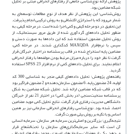
پژوهش ارائه نوع‌شناسی جامعی از رفتارهای انحرافی مبتنی بر تحلیل
شبکه مضامین بود.
روش‌شناسی: این پژوهش از نظر هدف از نوع مطالعات توسعه‌ای به
شمار می‌رود که با استراتژی اکتشافی و به روش ترکیبی انجام پذیرفت.
این تحقیق در دو مرحله کیفی و کمی اجرا شده است. در مرحله کیفی، به
منظور تحلیل داده‌های گردآوری شده از طریق مرور سیستماتیک، از
روش تحلیل مضمون استفاده شد که این داده‌ها به صورت دستی و
سپس با نرم‌افزار MAXQDA کدگذاری شدند. در مرحله کمی،
مضامین پایه استخراج شده در قالب پرسشنامه در اختیار خبرگان قرار
گرفت تا نظر خود را درباره میزان مرتبط بودن مولفه‌ها با رفتار انحرافی
اعلام نمایند. برای تحلیل داده‌های کمی از نرم افزار SPSS 23 استفاده
گردید.
یافته‌های پژوهش: تحلیل داده‌های کیفی منجر به شناسایی 300 کد
اولیه، 24 مضمون پایه، 6 مضمون سازمان‌دهنده و 2 مضمون فراگیر بود
که در قالب شبکه مضامین ارائه شد. تحلیل شبکه مضامین به شکل
پرسشنامه سنخیت‌سنجی (در بخش کمی) در اختیار 21 نفر از خبرگان
دانشگاهی مدیریت رفتاری قرار گرفت. نتایج تحلیل کمی موید مضامین
احصاء شده بود. نوع‌شناسی رفتارهای انحرافی سازمانی نیز بر همین
اساس و با تکیه بر روش بیلی صورت گرفت.
نتیجه‌گیری: بزرگترین و اصلی‌ترین سرمایه هر سازمان، سرمایه انسانی
آن است که سایر سرمایه‌گذاری‌های سازمان را تحت‌الشعاع قرار
می‌دهد. یکی از معضلات سازمان‌های امروزی، وجود رفتارهای انحرافی