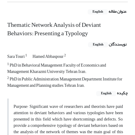
عنوان مقاله
English
Thematic Network Analysis of Deviant
Behaviors: Presenting a Typology
نویسندگان
English
1
2
Sara Touri
Hamed Abbaspour
1
PhD in Behavioral Management, Faculty of Economics and
Management, Kharazmi University, Tehran, Iran.
2
PhD in Public Administration, Management Department, Institute for
Management and Planning studies, Tehran, Iran.
چکیده
English
Purpose: Significant wave of researchers and theorists have paid
attention to deviant behaviors and various typologies have been
presented in this field, which have shortcomings and defects. So,
provide a comprehensive typology of deviant behaviors based on
the analysis of the network of themes was the main goal of this