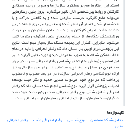
است. این رفتارها هم بر عملکرد سازمان‌ها و هم بر روحیه همکاری
کارکنان و روابط بین‌شخصی آنان تاثیر می‌گذارد. بروز چنین رفتارهایی
می‌تواند مانع کارکرد درست سازمان شده و به کاهش درآمد و یا
خدشه‌دار شدن اعتبار آن منجر شده و تبعاتی را نیز برای جامعه در پی
داشته باشد‌. اخراج کارکنان و از دست دادن مشتریان و در نهایت
ورشکستگی بنگاه‌ها، از جمله پیامدهای منفی اینگونه رفتارها تلقی
می‌شود‌. بنابراین، کنترل این پدیده مسئله‌ساز بسیار مهم است‌. نتایج
این پژوهش برای اولین بار، نشان داد که رفتار انحرافی را باید در تمام
حالات ممکن شناخته به صورت همزمان دید و مورد تحلیل قرار داد‌. بر
این اساس، پژوهش به ارائه نوع‌شناسی رفتار انحرافی مخرب در چهار
بعد فردی در مقابل بین فردی و سازمانی در برابر بین سازمانی و نیز
ارائه نوع‌شناسی رفتار انحرافی سازنده در دو بعد مطلوب و نامطلوب
پرداخت که در نوع خود، می‌تواند مبنایی جدید و بکر جهت توسعه
ادبیات پژوهش قرار گیرد‌. نوع‌شناسی انجام شده نشان داد که رفتار
انحرافی شامل شش نوع رفتار انحرافی ضد بهره‌ور، ضد خود، ضد
دیگران، ضد سازمان، سازمان‌یار اخلاقی و سازمان‌یار غیراخلاقی است‌.
کلیدواژه‌ها
تحلیل شبکه مضامین
نوع‌شناسی
رفتار انحرافی مثبت
رفتار انحرافی
منفی