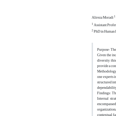
1
Alireza Moradi
1
Assistant Profe
2
PhD in Human Re
Purpose: The 
Given the in
diversity, t
provide a co
Methodology: 
one experts i
structured in
dependability
Findings: Th
Internal str
encompassed d
organizationa
contextual f