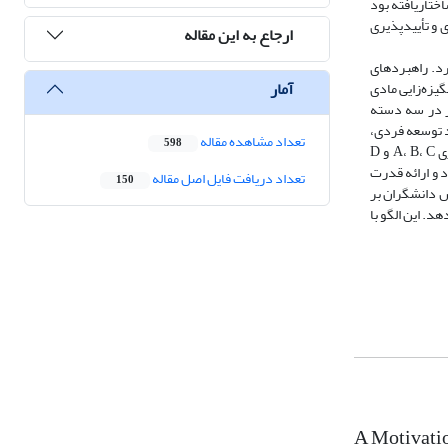
اختاریافته بود
ی و تأییدپذیری
ارجاع به این مقاله
رد. راهبردهای
آمار
یزه‌زایی مادی
گر در سه دسته
د توسعه فردی،
تعداد مشاهده مقاله
598
توسعه سازمانی و توسعه اجتماعی طبقه‌بندی گردیدند. نتیجه‌گیری: بر اساس نتایج، انطباق سیستم‌های انگیزشی با سبک تفکر ترجیحی دانشگران در چهار ربع مغزی A، B، C و D
ران با ترجیح A از پاداش‌های مبتنی بر عملکرد و ارائه قدرت
تعداد دریافت فایل اصل مقاله
150
انگیزش دانشگران بر
. این الگو با
A Motivati