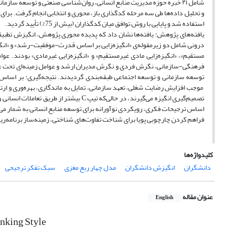
شامل ۲۱ خبره حوزه مدیریت منابع انسانی، روان‌شناسی صنعتی و توسعه سازم
و تحلیل داده‌ها طی سه مرحله کدگذاری باز، محوری و انتخابی انجام گرفت. برای ا
استفاده شد و پایایی با روش توافق میان کدگذاران (بیش از 75%) تأیید گردید.
یافته‌های پژوهش: یافته‌ها نشان داد که پدیده محوری پژوهش، انگیزش تطبیق
درونی شامل دو زیرمقوله‌ی «انگیزه‌زایی بر اساس قدرت-موفقیت-رشد» و «انگیز
مستقیم»، «انگیزه‌زایی مادی غیرمستقیم» و «انگیزه‌زایی غیرمادی» بودند. 
فرهنگی-سازمانی، نگرش فردی و نگرش مدیران ارشد و عوامل زمینه‌ای تحت عن
تصمیم‌گیری انگیزه می‌گیرند، در حالی‌که 
اساس ترجیحات فکری، رویکردی نوآورانه برای توسعه منابع انسانی به شمار می‌آ
فراهم کردن چارچوبی پویا برای شناخت تفاوت‌های شناختی، زمینه‌ساز برنامه‌ری
کلیدواژه‌ها
دانشگران
انگیزش دانشگران
مدل چهار ربع مغزی
سبک تفکر ترجیحی
عنوان مقاله
English
nking Style