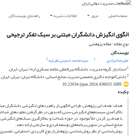
صفحه اصلی
مرور
اطلاعات نشریه
راهنمای نویسندگان
الگوی انگیزش دانشگران مبتنی بر سبک تفکر ترجیحی
نوع مقاله : مقاله پژوهشی
نویسندگان
2
1
علیرضا مرادی
سیدمحمد حسینی تقرتپه
1
استادیار، گروه مدیریت، دانشگاه بین‌المللی علامه عسکری (ره)، تهران، ایران.
2
دانش‌آموخته دکتری تخصصی مدیریت منابع انسانی، دانشگاه تهران، تهران، ایران.
10.22034/jipas.2024.436033.1689
چکیده
هدف: هدف این پژوهش، طراحی الگویی از راهبردهای انگیزشی دانشگران مبتن
ناکارآمدی سیستم‌های انگیزشی سنتی که بدون در نظر گرفتن تفاوت‌های شنا
با هدف پر کردن خلأ موجود در حوزه شناخت و به‌کارگیری سبک‌های انگیزشی م
منابع انسانی در تدوین برنامه‌های توسعه فردی و سازمانی ارائه دهد.