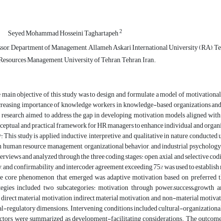
2
Seyed Mohammad Hosseini Taghartapeh
ssor, Department of Management, Allameh Askari International University (RA), Teh
sources Management, University of Tehran, Tehran, Iran.
main objective of this study was to design and formulate a model of motivational 
creasing importance of knowledge workers in knowledge-based organizations and th
his research aimed to address the gap in developing motivation models aligned 
nceptual and practical framework for HR managers to enhance individual and orga
This study is applied, inductive, interpretive, and qualitative in nature, conduc
n human resource management, organizational behavior, and industrial psychology 
terviews and analyzed through the three coding stages: open, axial, and selective codi
, and confirmability, and intercoder agreement exceeding 75% was used to establish r
e core phenomenon that emerged was adaptive motivation based on preferred thin
ategies included two subcategories: motivation through power–success–growth a
irect material motivation, indirect material motivation, and non-material motivat
l-regulatory dimensions. Intervening conditions included cultural-organizational 
actors were summarized as development-facilitating considerations. The outcomes