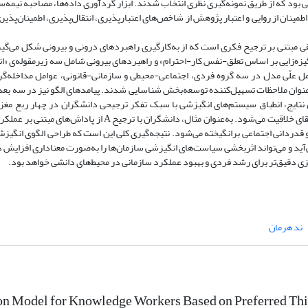
انی بود که از طریق نمونه‌گیری نظری انتخاب شدند. ابزار گردآوری داده‌ها، مصاحبه نیمه‌س
طمینان از روایی و اعتبار پژوهش از شاخص‌های اعتبارپذیری، انتقال‌پذیری، اطمینان‌پذیر
ی مبتنی بر ترجیح فکری است که از به‌کارگیری راهبردهای درونی و بیرونی شکل می‌گی
ه‌زایی بر اساس تعلق-نفس کار-احترام» و راهبردهای بیرونی شامل سه زیرمقوله‌ی «انگ
عوامل علّی مدل در سه گروه فردی، اجتماعی-محیطی و سازمانی-قانونی، عوامل مداخله‌
وان ملاحظات تسهیل‌کننده توسعه‌بخش شناسایی شدند. پیامدهای الگو نیز در سه بع
موجب افزایش رضایت شغلی، تعهد سازمانی، تمایل به ماندگاری، بهره‌وری و ارتقای خلاقیت می‌شود. به‌عنوان مثال، دانشگ
تیپ C بیشتر از طریق تعاملات انسانی و قدردانی اجتماعی برانگیخته می‌شود. نتیجه‌گیری کلی این است که طراحی الگوی 
ید و می‌تواند اثربخشی سیاست‌های انگیزشی سازمان‌ها را به‌صورت معناداری افزایش دهد
زی دقیق‌تر برای رشد فردی و بهبود عملکرد سازمانی در محیط‌های دانشی خواهد بود.
ند هرمان
on Model for Knowledge Workers Based on Preferred Thi