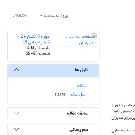
ورود به سامانه
ENGLISH
دوره 8، شماره 2 -
شماره پیاپی 28
تابستان 1404
صفحه
69-95
فایل ها
XML
اصل مقاله
1.31 M
 دانش‌محور و
. پژوهش حاضر
سابقه مقاله
ی برای مدیران
هم رسانی
سیری و کیفی است که با رویکرد نظریه داده‌بنیاد و با مدل استراوس و کوربین (1998) انجام شد. جامعه آماری