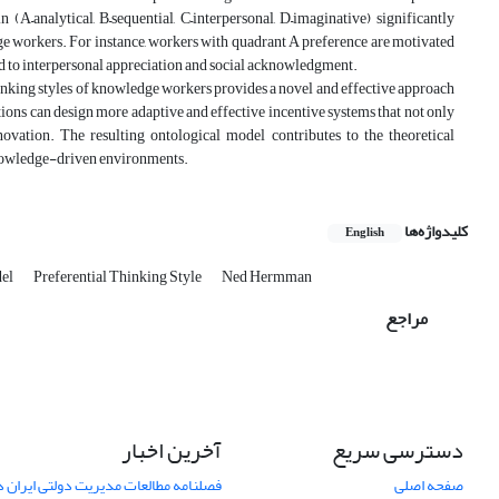
 (A–analytical, B–sequential, C–interpersonal, D–imaginative) significantly
ge workers. For instance, workers with quadrant A preference are motivated
 to interpersonal appreciation and social acknowledgment.
inking styles of knowledge workers provides a novel and effective approach
ons can design more adaptive and effective incentive systems that not only
vation. The resulting ontological model contributes to the theoretical
knowledge-driven environments.
کلیدواژه‌ها
English
del
Preferential Thinking Style
Ned Hermman
مراجع
دسترسی سریع
آخرین اخبار
صفحه اصلی
فصلنامه مطالعات مدیریت دولتی ایران در