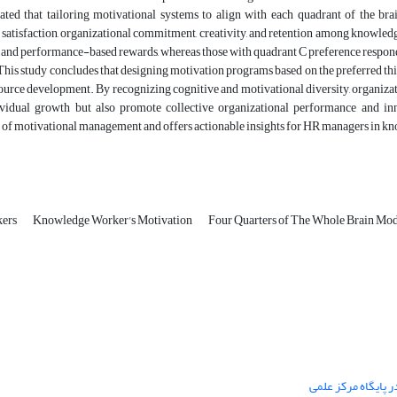
ated that tailoring motivational systems to align with each quadrant of the brain
satisfaction, organizational commitment, creativity, and retention among knowled
and performance-based rewards, whereas those with quadrant C preference respond
his study concludes that designing motivation programs based on the preferred th
urce development. By recognizing cognitive and motivational diversity, organizati
vidual growth but also promote collective organizational performance and inno
of motivational management and offers actionable insights for HR managers in 
kers
Knowledge Worker's Motivation
Four Quarters of The Whole Brain Mo
 پایگاه مرکز علمی