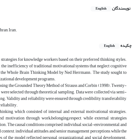
نویسندگان
English
ran, Iran.
چکیده
English
strategies for knowledge workers based on their preferred thinking styles.
e inefficiency of traditional motivational systems that neglect cognitive
with the Whole Brain Thinking Model by Ned Herrmann. The study sought to
nizational development programs.
ted using the Grounded Theory Method of Strauss and Corbin (1998). Twenty-
were selected through theoretical sampling. Data were collected via semi-
ng. Validity and reliability were ensured through credibility, transferability,
eliability.
king, which consisted of internal and external motivational strategies.
nd motivation through work–belonging–respect, while external strategies
ion. The causal conditions comprised individual, social-environmental, and
context, individual attitudes, and senior management perceptions, while the
 of the model reflected personal, organizational, and social development.