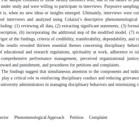
nder study and were willing to participate in interviews. Purposive sampling w
 is, when no new ideas or insights emerged. Ultimately, interviews were c
ured interviews and analyzed using Colaizzi’s descriptive phenomenologica
cluding: (1) reviewing all data, (2) extracting significant statements, (3) for
escription, (6) incorporating the additional step of the modified model, (7) re
igor of the findings, criteria of credibility, transferability, dependability, and 
e results revealed thirteen essential themes concerning disciplinary behav
f educational and research regulations, spirituality at work, adherence to ru
 comprehensive performance management, perceived organizational justice, e
 reward and punishment, and procedures for petitions and complaints.
The findings suggest that simultaneous attention to the components and indica
play a critical role in reinforcing disciplinary conduct and reducing grievanc
 university administrators in managing disciplinary behaviors and minimizing c
havior
Phenomenological Approach
Petition
Complaint