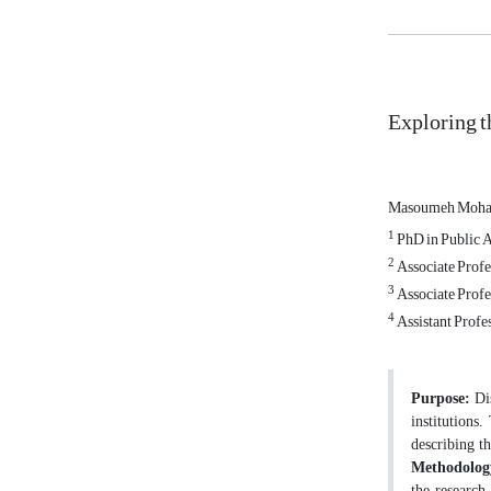
Exploring t
Masoumeh Moh
1
PhD in Public A
2
Associate Profe
3
Associate Profe
4
Assistant Profe
Purpose:
Di
institutions
describing th
Methodolog
the research