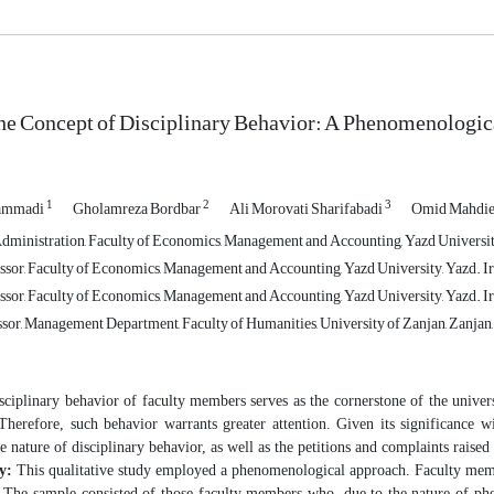
he Concept of Disciplinary Behavior: A Phenomenologic
1
2
3
ammadi
Gholamreza Bordbar
Ali Morovati Sharifabadi
Omid Mahdi
dministration, Faculty of Economics, Management and Accounting, Yazd University
ssor, Faculty of Economics, Management and Accounting, Yazd University, Yazd. I
ssor, Faculty of Economics, Management and Accounting, Yazd University, Yazd. I
ssor, Management Department, Faculty of Humanities, University of Zanjan, Zanjan,
sciplinary behavior of faculty members serves as the cornerstone of the univers
. Therefore, such behavior warrants greater attention. Given its significance 
e nature of disciplinary behavior, as well as the petitions and complaints raise
y:
This qualitative study employed a phenomenological approach. Faculty membe
. The sample consisted of those faculty members who, due to the nature of phe