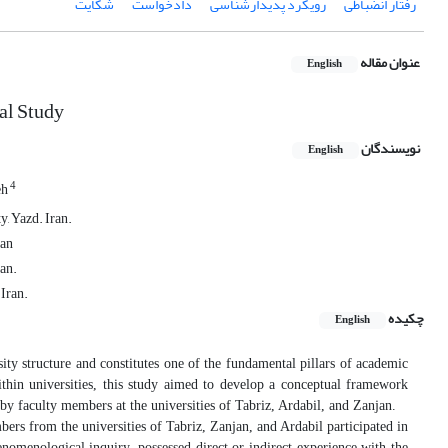
رفتار انضباطی
رویکرد پدیدارشناسی
دادخواست
شکایت
عنوان مقاله
English
al Study
نویسندگان
English
4
eh
, Yazd. Iran.
ran
ran.
 Iran.
چکیده
English
ity structure and constitutes one of the fundamental pillars of academic
within universities, this study aimed to develop a conceptual framework
d by faculty members at the universities of Tabriz, Ardabil, and Zanjan.
rs from the universities of Tabriz, Zanjan, and Ardabil participated in
nomenological inquiry, possessed direct or indirect experience with the