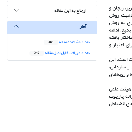
ز، زنجان و
ارجاع به این مقاله
ماهیت روش
یری به روش
آمار
بدیع، ادامه
ختار یافته
تعداد مشاهده مقاله
483
ی اعتبار و
تعداد دریافت فایل اصل مقاله
247
دخواست است. این
ار سازمانی،
 و رویه‌های
 هیئت علمی
ائه چارچوب
های انضباطی