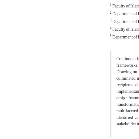
1
Faculty of Isla
2
Department of P
3
Department of P
4
Faculty of Isla
5
Department of P
Continuous fe
frameworks. T
Drawing on t
culminated i
recipients, 
implementatio
design featur
transformati
multifaceted 
identified c
stakeholder i