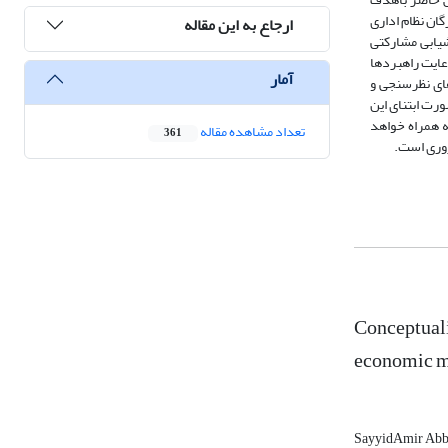
 مبتنی بر انگیزه‌های اقتصادی و اجتماعی صورت گرفته است. استفاده از نظرات 29 نفر از خبرگان نظام اداری
ارجاع به این مقاله
شیابی مشارکتی
عایت راهبردها
آمار
های نظرسنجی و
ورت ابتنای این
ه همراه خواهد
تعداد مشاهده مقاله
361
روری است.
Conceptuali
economic m
SayyidAmir Abb