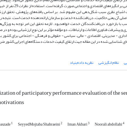
مفهوم‌سازی ارزشیابی عملکرد مشارکتیِ کیفیت خدمات دستگاه‌های اجرایی
هایت اشباع نظری سبب شکل‌دهی این مفهوم شد. بر اساس یافته‌های پژوهش، تحقق ارز
 اصلی آن یعنی حاکمیت، دریافت‌کننده خدمت و سازمان ارائه‌دهنده خدمت است. نتیجه ر
اسب با بازخورد دریافت‌کنندگان خدمت خواهدبود. لازمه تحقق این امر توجه به ویژگی‌
و پیشرفت فناوری اطلاعات و ارتباطات، دو مؤلفه مؤثر بر این نوع ارزشیابی بوده و در ص
ی اداری - مدیریتی، اقتصادی - مالی، سیاسی - حقوقی و فرهنگی - اجتماعی برای کشور ب
‌ای شناسایی شده در این مقاله جهت ارتقای کیفیت خدمات دستگاه‌های اجرایی کشور ض
ی
نظام انگیزشی
نظریه داده‌بنیاد
zation of participatory performance evaluation of the ser
otivations
1
2
3
4
aszade
SeyyedMojtaba Shahraeini
Iman Akbari
Noorali abdollahi