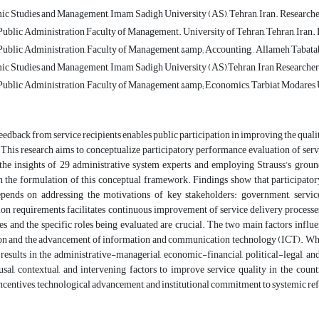
mic Studies and Management, Imam Sadigh University (AS), Tehran, Iran. Researc
ublic Administration Faculty of Management. University of Tehran, Tehran, Iran. 
ublic Administration, Faculty of Management &amp; Accounting, , Allameh Tabataba
mic Studies and Management, Imam Sadigh University (AS),Tehran, Iran Researcher 
ublic Administration, Faculty of Management &amp; Economics, Tarbiat Modares Un
edback from service recipients enables public participation in improving the qualit
his research aims to conceptualize participatory performance evaluation of servi
he insights of 29 administrative system experts and employing Strauss’s ground
n the formulation of this conceptual framework. Findings show that participato
depends on addressing the motivations of key stakeholders: government, service
n requirements facilitates continuous improvement of service delivery processes 
es and the specific roles being evaluated are crucial. The two main factors infl
on and the advancement of information and communication technology (ICT). When 
results in the administrative-managerial, economic-financial, political-legal, a
ausal, contextual, and intervening factors to improve service quality in the cou
ncentives, technological advancement, and institutional commitment to systemic re