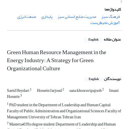
کلیدواژه‌ها
فرهنگ سبز
مدیریت منابع انسانی سبز
پایداری
صنعت انرژی
آموزش محیط‌زیست
عنوان مقاله
English
Green Human Resource Management in the
Energy Industry: A Strategy for Green
Organizational Culture
نویسندگان
English
1
2
2
Saeid Heydari
Hossein farjoud
sana khosravipajooh
Imani
3
Hossein
1
PhD student in the Department of Leadership and Human Capital,
Faculty of Public Administration and Organizational Sciences, Faculty of
Management, University of Tehran, Tehran, Iran
2
Master&#039;s degree student, Department of Leadership and Human