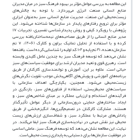
این مطالعه به بررسی عوامل مؤثر بر بهبود فرهنگ سبز در میان مدیران
منابع انسانی صنعت انرژی می‌پردازد. با توجه به چالش‌های
زیست‌محیطی این صنعت، مدیریت منابع انسانی سبز به‌عنوان ابزاری
مؤثر برای ترویج رفتارهای پایدار در سازمان‌ها شناخته می‌شود. این
پژوهش با رویکرد کیفی و روش پدیدارشناسی تفسیری، تجربیات ۱۷
مدیر منابع انسانی را از طریق مصاحبه‌های نیمه‌ساختاریافته بررسی
کرده و با استفاده از تحلیل تماتیک براون و کلارک (۲۰۰۶)، ۷ تم
سازمان‌دهنده، ۲۱ تم پایه و ۱۰۲ کد اولیه را شناسایی کرده است. یافته‌ها
نشان می‌دهد که توسعه فرهنگ سبز به چندین عامل کلیدی وابسته
است. رهبری قوی و تعهد مدیران ارشد برای موفقیت سیاست‌های سبز
حیاتی است. علاوه بر این، آموزش و توانمندسازی کارکنان از طریق
برنامه‌های آموزشی و پویش‌های آگاهی‌بخش موجب تقویت نگرش‌های
زیست‌محیطی می‌شود. همچنین، یکپارچگی اهداف سازمانی با
سیاست‌های محیط‌زیستی، استفاده از فناوری‌های سبز، بازنگری در
فرآیندهای استخدام و ارزیابی عملکرد بر مبنای شاخص‌های سبز، و
ایجاد ساختارهای حمایتی درون‌سازمانی از دیگر عوامل تأثیرگذار
هستند. مشارکت کارکنان در تصمیم‌گیری‌ها، انگیزه‌بخشی از طریق
پاداش‌های مرتبط با عملکرد سبز، و شفاف‌سازی ارزش‌های زیست
محیطی نیز نقش مهمی در نهادینه‌سازی فرهنگ سبز ایفا می‌کنند. در
نهایت، این مطالعه نشان می‌دهد که توسعه فرهنگ سبز، عاملی اساسی
در موفقیت سازمان‌ها برای دستیابی به پایداری زیست محیطی است.