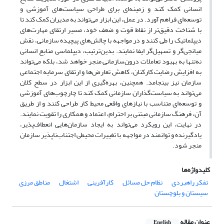
انسانی کمک کند و زمینه‌ای برای طراحی سیاست‌های آموزشی و
توسعه‌ای فراهم آورد. در عمل، این ابزار می‌تواند به مدیران کمک کند تا
با شناخت دقیق‌تر از نقاط قوت و ضعف خود، مسیر ارتقای مهارت‌های
دیپلماتیک را طی کنند و در مواجهه با چالش‌های پیچیده سازمانی، نقش
میانجی‌گر و تسهیل‌گر ایفا نمایند. بدین‌ترتیب، دیپلماسی منابع انسانی
نه‌تنها به بهبود تعاملات درون‌سازمانی منجر خواهد شد، بلکه می‌تواند
به افزایش رضایت کارکنان، کاهش تعارض‌ها و ارتقای سرمایه اجتماعی
سازمان نیز بینجامد. همچنین، بهره‌گیری از این ابزار در سطح کلان
می‌تواند به سیاست‌گذاران سازمانی کمک کند تا چارچوب‌های آموزشی
و توسعه‌ای متناسب با نیازهای واقعی محیط کار طراحی کنند و از طریق
آن، فرهنگ سازمانی مبتنی بر احترام، اعتماد و همکاری را تقویت نمایند.
در نهایت، این رویکرد می‌تواند به ایجاد سازمان‌هایی انعطاف‌پذیر،
یادگیرنده و توانمند در مواجهه با تغییرات محیطی اجتناب‌ناپذیر سازمان
منجر شود.
کلیدواژه‌ها
تفکر راهبردی
نظام حل مسائل
کارآفرینی
اشتغال
مناطق مرزی
سیستان و بلوچستان
عنوان مقاله
English