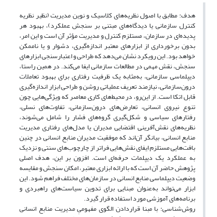
هدف: مطابق با اصول نظریه‌های کلاسیک و نوین مدیریت (نظیر نظریه
کنترل سازمانی یا دیدگاه‌های مبتنی بر سنجش عملکرد)، بهبود هر
پدیده‌ای در سازمان، مستلزم کنترل و مدیریت مؤثر آن است و این امر،
بدون برخورداری از ابزارهای معتبر اندازه‌گیری، دشوار و یا ناممکن
خواهد بود. این رویکرد نشان می‌دهد که طراحی و اعتبارسنجی ابزارهای
سنجش، نقش مهمی در مطالعات سازمانی ایفا می‌کند. در همین راستا،
دیپلماسی سازمانی، به‌مثابه یک ظرفیت رفتاری برای بهبود تعاملات
درون‌سازمانی، نیازمند تعریف عملیاتی روشن و طراحی ابزار اندازه‌گیری
قابل اتکا است. از این‌رو، در محیط‌های کاری معاصر که ویژگی‌هایی چون
تنوع نیروی انسانی، تعارض‌های درون‌سازمانی، تفاوت‌های نسلی،
رفتارهای سیاسی و شکل‌گیری گروه‌های فشار را شامل می‌شوند،
نظریه‌های نقش‌آفرینی اقتضایی مدیران یا مدل‌های رفتاری مدیریت
منابع انسانی، بیانگر آن‌اند که موفقیت مدیران منابع انسانی در چنین
بافت‌هایی مستلزم ایفای نقش‌هایی فراتر از چارچوب‌های سنتی و نزدیک
به عملکرد یک دیپلمات حرفه‌ای است. افزون بر این، هدف اصلی
پژوهش حاضر آن است که با ارائه ابزاری معتبر، امکان سنجش و مقایسه
وضعیت دیپلماسی منابع انسانی در سازمان‌های مختلف فراهم شود. این
ابزار می‌تواند به‌عنوان مبنایی برای تدوین سیاست‌های راهبردی و
برنامه‌های آموزشی مورد استفاده قرار گیرد.
روش‌شناسی: با مبنا قراردادن الگوی مفهومیِ مدیریت منابع انسانی