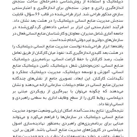
دیپلماتیک و استفاده از روش‌شناسی ده‌مرحله‌ای ساخت سنجه‌ی
اندازه‌گیری راتری و جونز، سنجه‌ای برای اندازه‌گیری و اعتبارسنجی
سازه‌ی مذکور طراحی شد. ابزار طراحی‌شده در قالب ۶۶ سؤال، قابلیت
سنجش مدیریت منابع انسانی دیپلماتیک را در هشت بعد نشان داد.
فرآیند اعتبارسنجی این ابزار بر اساس داده‌های گردآوری‌شده در
جامعه آماری شامل مدیران، معاونان و کارشناسان منابع انسانی فعال در
سازمان‌های دولتی و غیردولتی انجام شده است.
یافته‌ها: ابزار طراحی‌شده توانست مدیریت منابع انسانی دیپلماتیک را
در هشت بعد کلیدی اندازه‌گیری کند: نفوذ میان کارکنان از طریق تعامل
مثبت، رصد کارکنان با حفظ کرامت انسانی، برنامه‌ریزی دیپلمـاتیک
منـابع انسانی، تجزیه‌وتحلیل شغل دیپلماتیک، تأمین دیپلماتیک منابع
انسانی، آموزش و توسعه دیپلماتیک، مدیریت دیپلماتیک عملکرد و
نگهداشت کارکنان. این ابعاد، تصویری جامع از نقش‌های چندگانه
مدیران منابع انسانی در مقام دیپلمات سازمانی ارائه می‌دهند و نشان
می‌دهند که چگونه می‌توان با بهره‌گیری از رویکردی مبتنی بر
دیپلماسی، روابط کاری را از سطح وظایف اداری به سطحی راهبردی و
انسانی ارتقا داد.
نتیجه‌گیری: نتایج به‌دست‌آمده، امکان ارزیابی وضعیت موجود مدیریت
منابع انسانی دیپلماتیک در سازمان‌ها را فراهم می‌آورد و می‌تواند
مبنایی برای برنامه‌ریزی‌های راهبردی به‌منظور نهادینه‌سازی اصول
دیپلماسی در کارویژه‌های مدیریت منابع انسانی باشد. افزون بر این،
پژوهش حاضر می‌تواند به توسعه ادبیات نظری در حوزه مدیریت منابع