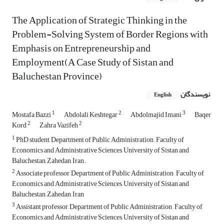
The Application of Strategic Thinking in the
Problem-Solving System of Border Regions with
Emphasis on Entrepreneurship and
Employment(A Case Study of Sistan and
Baluchestan Province)
نویسندگان
English
1
2
3
Mostafa Bazzi
Abdolali Keshtegar
Abdolmajid Imani
Baqer
2
2
Kord
Zahra Vazifeh
1
PhD student, Department of Public Administration , Faculty of
Economics and Administrative Sciences, University of Sistan and
Baluchestan, Zahedan, Iran.
2
Associate professor, Department of Public Administration , Faculty of
Economics and Administrative Sciences, University of Sistan and
Baluchestan, Zahedan, Iran
3
Assistant professor, Department of Public Administration , Faculty of
Economics and Administrative Sciences, University of Sistan and