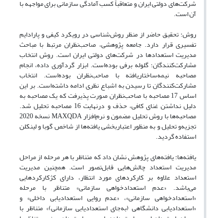
شرکت‌های دولتی ایران و متعاقباً کسب آمادگی سازمانی برای مواجهه با
آن است.
روش: تحقیق حاضر از منظر روش‌شناسی در رویکرد کیفی و پارادایم
تفسیری قرار دارد. جامعه پژوهشی، صاحب‌نظران مرتبط با مباحث
مدیریت استعدادها در شرکت‌های دولتی ایران است. روش انتخاب
مشارکت‌کنندگان؛ گلوله برفی بوده‌است. ابزار گردآوری داده، انجام
مصاحبه نیمه‌ساختاریافته با صاحب‌نظران بوده‌است. انتخاب
مشارکت‌کنندگان تا رسیدن به اشباع نظری ادامه داشته‌است. بر این
اساس 17 مصاحبه با صاحب‌نظران صورت پذیرفت که یک مصاحبه به
دلیل نداشتن غنای کافی، حذف و درنهایت 16 مصاحبه تحلیل شد.
مصاحبه‌ها با روش تحلیل مضمون و نرم‌افزار MAXQDA نسخه 2020
تجزیه‌و تحلیل و به منظور اعتباربخشی یافته‌ها از شاخص گوبا و لینکلن
استفاده گردید.
یافته‌ها: یافته‌های پژوهش نشان داد که متناظر با هر مرحله از مراحل
مدیریت استعداد چالش‌هایی قابل‌تصور است. همچنین مدیریت
استعداد علاوه بر کارکردهای مورد انتظار، دارای کژکارکردهایی
می‌باشد. «عدم استعداد‌خواهی سازمانی» متناظر با مرحله
«استعداد‌خواهی سازمانی»، «عدم روایی استعدادیابی داخلی» و
«استعدادیابی دانشگاهی (به‌جای استعدادیابی سازمانی)» متناظر با