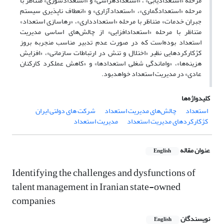
مرحله «استعدادیابی» ، «استعدادهراسی» و «استعدادسوزی» متناظر با
مرحله «استعدادگماری»، «استعدادآزاری» و «انعطاف ناپذیری سیستم
جبران خدمات» متناظر با مرحله «استعدادداری»، «رهاسازی استعداد»
متناظر با مرحله «استعدادافزایی» از چالش‌های اساسی مدیریت
استعداد بوده‌است که در صورت عدم تدبیر مناسب منجربه بروز
کژکارکردهایی نظیر «اختلال و تنش در ارتباطات سازمانی»، «افزایش
هزینه‌ها»، «واماندگی شغلی استعدادها» و «کاهش عملکرد کارکنان
عادی» در مدیریت استعداد خواهدبود.
کلیدواژه‌ها
استعداد
چالش‌های مدیریت استعداد
شرکت های دولتی ایران
کژکارکردهای مدیریت استعداد
مدیریت استعداد
عنوان مقاله
English
Identifying the challenges and dysfunctions of
talent management in Iranian state-owned
companies
نویسندگان
English