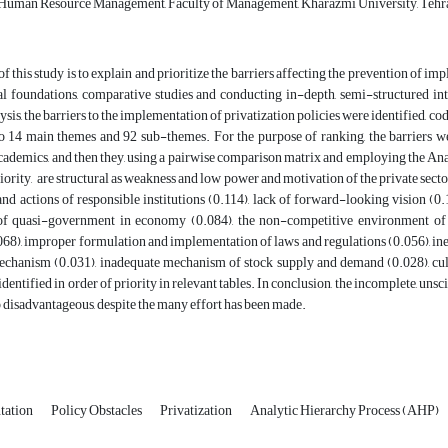
Human Resource Management, Faculty of Management, Kharazmi University, Tehra
 this study is to explain and prioritize the barriers affecting the prevention of impl
cal foundations, comparative studies and conducting in-depth, semi-structured in
ysis, the barriers to the implementation of privatization policies were identified, co
to 14 main themes and 92 sub-themes. For the purpose of ranking, the barriers wer
cademics, and then they, using a pairwise comparison matrix and employing the Ana
riority, are structural as weakness and low power and motivation of the private secto
and actions of responsible institutions (0.114), lack of forward-looking vision (0.1
f quasi-government in economy (0.084), the non-competitive environment of t
8), improper formulation and implementation of laws and regulations (0.056), ine
echanism (0.031), inadequate mechanism of stock supply and demand (0.028), cul
identified in order of priority in relevant tables. In conclusion, the incomplete, uns
 disadvantageous, despite the many effort has been made.
tation
Policy Obstacles
Privatization
Analytic Hierarchy Process (AHP)