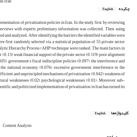
n, Iran
چکیده
English
ementation of privatization policies in Iran. In the study, first, by reviewing
terviews with experts, preliminary information was collected. Then, using
ded and analyzed. After identifying the barriers, the identified variables were
e first randomly selected via a statistical population of 55 private sector
lytic Hierarchy Process (AHP) technique, were ranked. The main factors, in
r (0.13), weak financial support of the private sector (0.119), poor alignment
05), government’s fiscal indiscipline policies (0.097), the interference and
he national economy (0.076), excessive government interference in the
fficient and unprincipled mechanisms of privatization (0.042), weakness of
tural weaknesses (0.02), psychological weaknesses (0.01). Moreover, sub-
cientific and politicized implementation of privatization in Iran has turned its
کلیدواژه‌ها
English
Content Analysis