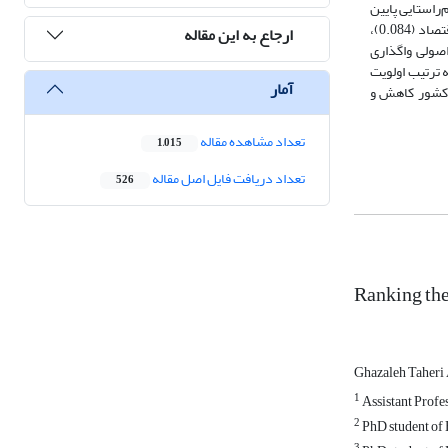
ت سطوح؛ ضعف ساختاری و قدرت و انگیزۀ کم بخش خصوصی (0.13)، حمایت و پشتیبانی مالی ضعیف از بخش خصوصی (0.119)، هم‌راستایی پایین
تصمیمات و اقدامات نهادهای مسئول (0.114)، فقدان دیدگاه آینده‌نگرانه (0.105)، بی‌انضباطی سیاست‌های مالی دولت (0.097)، فعالیت و سیطرۀ شبه‌دولتی‌ها در اقتصاد (0.084)،
ارجاع به این مقاله
انین و مقررات (0.056)، سازوکار ناکارامد و غیراصولی واگذاری
هنگی (0.02)، ضعف‌های روانشناختی (0.01) و زیرمعیارها نیز به ترتیب اولویت
آمار
ی کشور کاهش و
تعداد مشاهده مقاله
1,015
تعداد دریافت فایل اصل مقاله
526
Ranking the
Ghazaleh Taheri 
1
Assistant Profes
2
PhD student of 