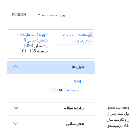
ورود به سامانه
ENGLISH
دوره 2، شماره 4 -
شماره پیاپی 6
زمستان 1398
صفحه
101-135
فایل ها
XML
اصل مقاله
1.5 M
ام مصاحبه عمیق
سابقه مقاله
لیل شد. پس از
ه منظور رتبه­بندی، ابتدا موانع از طریق جامعة آماری که 55 نفر از متخصصان و کارشناسان
هم رسانی
بخش خصوصی و خبرگان دانشگاهی بودند، به صورت تصادفی انتخاب شدند، سپس با استفاده از ماتریس مقایسه‌های زوجی و به کمک تکنیک تحلیل سلسله مراتبی (AHP)، رتبه­بندی