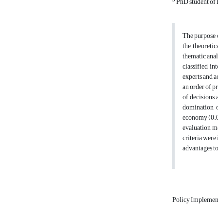
3
PhD student of 
The purpose of
the theoreti
thematic anal
classified in
experts and a
an order of p
of decisions 
domination o
economy (0.06
evaluation m
criteria were 
advantages to
Policy Implemen