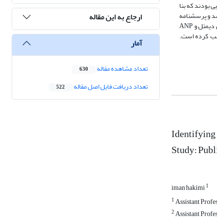
ی بودند که بنا
شد و پرسشنامه
ارجاع به این مقاله
دوم به‌صورت بسته و با هدف غربالگری عوامل طراحی شد. بعد از توزیع و جمع‌آوری داده‌ها انجام تجزیه و تحلیل‌های لازم‌ از طریق نرم‌افزار‌های SPSS، رویکرد ترکیبی دیمتل و ANP
رد ترکیبی، معیار نظم- قانون و بی‌عدالتی با وزن 0.1634 رتبه اول را کسب کرده است.
آمار
تعداد مشاهده مقاله
630
تعداد دریافت فایل اصل مقاله
522
Identifying
Study: Publ
1
iman hakimi
1
Assistant Profe
2
Assistant Profe