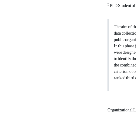
3
PhD Student of 
The aim of thi
data collecti
public organiz
In this phase
were designed
to identify t
the combined
criterion of
ranked third 
Organizational L