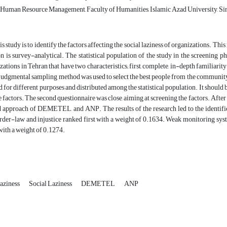
Human Resource Management, Faculty of Humanities, Islamic Azad University, Sirj
s study is to identify the factors affecting the social laziness of organizations. Thi
on is survey-analytical. The statistical population of the study in the screening 
ations in Tehran that have two characteristics; first, complete, in-depth familiarity 
, judgmental sampling method was used to select the best people from the community o
 for different purposes and distributed among the statistical population. It should be
he factors. The second questionnaire was close, aiming at screening the factors. Afte
 approach of DEMETEL, and ANP. The results of the research led to the identifica
 order-law and injustice ranked first with a weight of 0.1634. Weak monitoring s
with a weight of 0.1274.
aziness
Social Laziness
DEMETEL
ANP