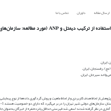
ارسال مقاله
داوران
تماس با ما
شناسایی و اولویت‌بندی عوامل مؤثر بر تنبلی اجتماعی با استفاده از ترکیب دیمتل و NP
، ایران.
عج)، رفسنجان، ایران.
ی واحد سیرجان. ایران.
ژوهش از لحاظ هدف کاربردی و از لحاظ ماهیت و روش گردآوری داده‌ها از نوع پیمایشی -
پژوهش‌ حاضر در
- علاقه به مشارکت در این پژوهش که‎ به‌عنوان جامعه آماری در نظر گرفته شدند (سعی شد فهرستی حداقل پانزده‌‌نفره از خبرگان به‌ع