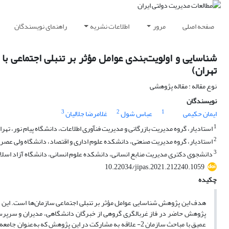
صفحه اصلی
مرور
اطلاعات نشریه
راهنمای نویسندگان
تهران)
نوع مقاله : مقاله پژوهشی
نویسندگان
3
2
1
ایمان حکیمی
عباس شول
غلامرضا جلالیان
1
استادیار، گروه مدیریت بازرگانی و مدیریت فنآوری اطلاعات، دانشگاه پیام نور، تهران
2
استادیار، گروه مدیریت صنعتی، دانشکده علوم اداری و اقتصاد، دانشگاه ولی عصر (
3
دانشجوی دکتری مدیریت منابع انسانی، دانشکده علوم انسانی، دانشگاه آزاد اسلام
10.22034/jipas.2021.212240.1059
چکیده
هدف این پژوهش شناسایی عوامل مؤثر بر تنبلی اجتماعی سازمان‌ها است‌. این پ
عمیق با مباحث سازمان 2