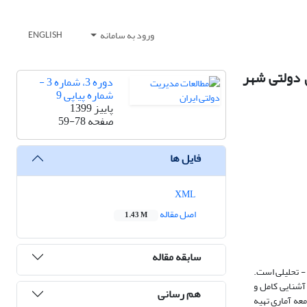
ورود به سامانه
ENGLISH
A (‌مورد مطالعه: سازمان‌های دولتی شهر
دوره 3، شماره 3 -
شماره پیاپی 9
پاییز 1399
صفحه
59-78
فایل ها
XML
اصل مقاله
1.43 M
سابقه مقاله
 تحلیلی است‌.
 فاز غربالگری گروهی از خبرگان دانشگاهی، مدیران و سرپرستان سازمان‌های دولتی شهر تهران را در بر می‌گیرد که دارای دو خصوصیت هستند 1- آشنایی کامل و
هم رسانی
نوان جامعه آماری تهیه