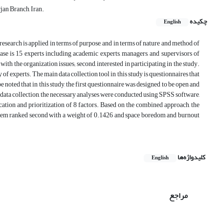
an Branch, Iran.
چکیده
English
s research is applied in terms of purpose, and in terms of nature and method of
phase is 15 experts including academic experts, managers, and supervisors of
with the organization issues; second, interested in participating in the study.
f experts. The main data collection tool in this study is questionnaires that
 noted that in this study, the first questionnaire was designed to be open and
r data collection, the necessary analyses were conducted using SPSS software,
tion and prioritization of 8 factors. Based on the combined approach, the
ystem ranked second with a weight of 0.1426 and space boredom and burnout
کلیدواژه‌ها
English
مراجع